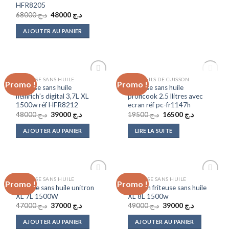
HFR8205
Le
Le
68000
د.ج
48000
د.ج
prix
prix
initial
actuel
AJOUTER AU PANIER
était :
est :
د.ج 48000.
د.ج 68000.
RUPTURE DE STOCK
FRITEUSE SANS HUILE
APPAREILS DE CUISSON
Promo !
Promo !
Add to
Add to
Friteuse sans huile
Friteuse sans huile
wishlist
wishlist
heinrich’s digital 3,7L XL
proficook 2.5 llitres avec
1500w réf HFR8212
ecran réf pc-fr1147h
Le
Le
Le
Le
48000
د.ج
39000
د.ج
19500
د.ج
16500
د.ج
prix
prix
prix
prix
initial
actuel
initial
actuel
AJOUTER AU PANIER
LIRE LA SUITE
était :
est :
était :
est :
د.ج 16500.
د.ج 19500.
د.ج 39000.
د.ج 48000.
FRITEUSE SANS HUILE
FRITEUSE SANS HUILE
Promo !
Promo !
Add to
Add to
friteuse sans huile unitron
Unitron friteuse sans huile
wishlist
wishlist
XL 7L 1500W
XL 8L 1500w
Le
Le
Le
Le
47000
د.ج
37000
د.ج
49000
د.ج
39000
د.ج
prix
prix
prix
prix
initial
actuel
initial
actuel
AJOUTER AU PANIER
AJOUTER AU PANIER
était :
est :
était :
est :