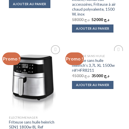
initial
actuel
accessoires, Friteuse à air
AJOUTER AU PANIER
était :
est :
chaud polyvalente, 1500
د.ج 33500.
د.ج 35000.
W, inox
Le
Le
58000
د.ج
52000
د.ج
prix
prix
initial
actuel
AJOUTER AU PANIER
était :
est :
د.ج 52000.
د.ج 58000.
FRITEUSE SANS HUILE
Promo !
Promo !
Add to
Add to
Friteuse sans huile
wishlist
wishlist
heinrich’s 3,7L XL 1500w
réf HFR8211
Le
Le
45000
د.ج
35000
د.ج
prix
prix
initial
actuel
AJOUTER AU PANIER
était :
est :
د.ج 35000.
د.ج 45000.
ELECTROMENAGER
Friteuse sans huile heinrich
5EN1 1800w 8L Ref