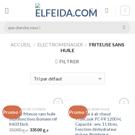
Skip
to
content
Recherche
pour :
ACCUEIL
/
ELECTROMENAGER
/
FRITEUSE SANS
HUILE
FILTRER
APPAREILS DE CUISSON
FRITEUSE SANS HUILE
Promo !
Promo !
Add to
Add to
Four et friteuse sans huile
Friteuse à air chaud
wishlist
wishlist
multifonctions Bomann réf
ProfiCook PC-FR 1200 H,
fr6031hcb
Capacité : env. 11 litres,
Fonction déshydrateur
Le
Le
35000
د.ج
33500
د.ج
prix
prix
incluse, Nombreux