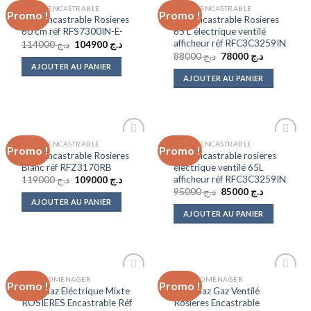
FOURS ENCASTRABLE
FOURS ENCASTRABLE
Promo !
Promo !
Add to
Add to
Four Encastrable Rosieres
four encastrable Rosieres
wishlist
wishlist
60 cm réf RFS7300IN-E-
65 L électrique ventilé
afficheur réf RFC3C3259IN
Le
Le
114000
د.ج
104900
د.ج
prix
prix
Le
Le
88000
د.ج
78000
د.ج
initial
actuel
prix
prix
AJOUTER AU PANIER
était :
est :
initial
actuel
AJOUTER AU PANIER
د.ج 104900.
د.ج 114000.
était :
est :
د.ج 78000.
د.ج 88000.
FOURS ENCASTRABLE
FOURS ENCASTRABLE
Promo !
Promo !
Add to
Add to
Four Encastrable Rosieres
four encastrable rosieres
wishlist
wishlist
Blanc réf RFZ3170RB
électrique ventilé 65L
afficheur réf RFC3C3259IN
Le
Le
119000
د.ج
109000
د.ج
prix
prix
Le
Le
95000
د.ج
85000
د.ج
initial
actuel
prix
prix
AJOUTER AU PANIER
était :
est :
initial
actuel
AJOUTER AU PANIER
د.ج 109000.
د.ج 119000.
était :
est :
د.ج 85000.
د.ج 95000.
ELECTROMENAGER
ELECTROMENAGER
Promo !
Promo !
Add to
Add to
Four Gaz Eléctrique Mixte
Four Gaz Gaz Ventilé
wishlist
wishlist
ROSIERES Encastrable Réf
Rosieres Encastrable