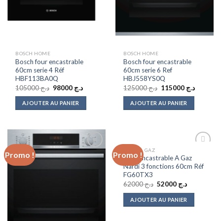
BOSCH HOME
BOSCH HOME
Bosch four encastrable
Bosch four encastrable
60cm serie 4 Réf
60cm serie 6 Ref
HBF113BA0Q
HBJ558YS0Q
Le
Le
Le
Le
105000
د.ج
98000
د.ج
125000
د.ج
115000
د.ج
prix
prix
prix
prix
initial
actuel
initial
actuel
AJOUTER AU PANIER
AJOUTER AU PANIER
était :
est :
était :
est :
د.ج 125000.
د.ج 98000.
د.ج 105000.
FOUR À GAZ
Promo !
Promo !
Add to
Add to
Four Encastrable A Gaz
wishlist
wishlist
Nardi 3 fonctions 60cm Réf
FG60TX3
Le
Le
62000
د.ج
52000
د.ج
prix
prix
initial
actuel
AJOUTER AU PANIER
était :
est :
د.ج 52000.
د.ج 62000.