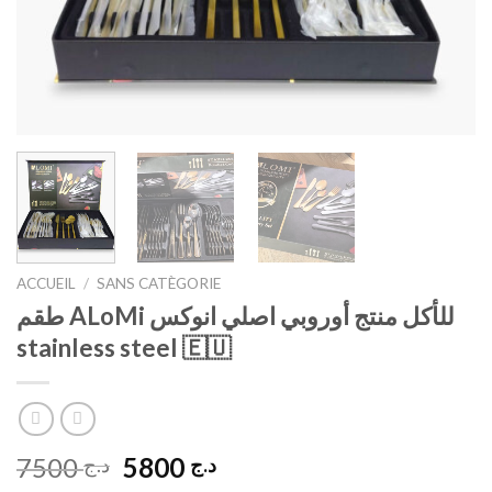
ACCUEIL
/
SANS CATÈGORIE
طقم ALoMi للأكل منتج أوروبي اصلي انوكس
stainless steel 🇪🇺
Le
Le
7500
5800
د.ج
د.ج