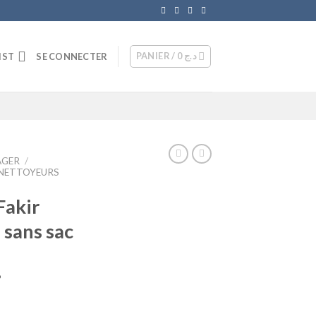
PANIER /
0
د.ج
IST
SE CONNECTER
AGER
/
 NETTOYEURS
Fakir
sans sac
Le
د
prix
actuel