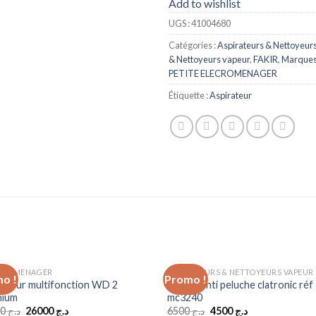
Add to wishlist
UGS :
41004680
Catégories :
Aspirateurs & Nettoyeur
& Nettoyeurs vapeur
,
FAKIR
,
Marque
PETITE ELECROMENAGER
Étiquette :
Aspirateur
TROMENAGER
ASPIRATEURS & NETTOYEURS VAPEUR
o !
Promo !
Add to
Ad
rateur multifonction WD 2
Raseur anti peluche clatronic réf
wishlist
wis
mium
mc3240
Le
Le
Le
Le
29000
د.ج
26000
د.ج
6500
د.ج
4500
د.ج