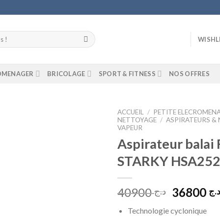
WISHL
ROMENAGER
BRICOLAGE
SPORT & FITNESS
NOS OFFRES
ACCUEIL
/
PETITE ELECROMEN
NETTOYAGE
/
ASPIRATEURS &
VAPEUR
Add to
Aspirateur balai 
wishlist
STARKY HSA252 
Le
40900
36800
.ج
د.ج
prix
Technologie cyclonique
initial