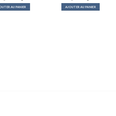
prix
prix
prix
prix
initial
actuel
initial
actuel
OUTER AU PANIER
AJOUTER AU PANIER
était :
est :
était :
est :
د.ج 4500.
د.ج 6500.
د.ج 26000.
د.ج 29000.