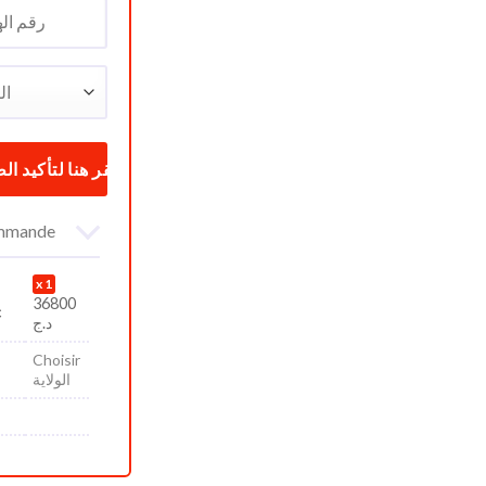
commande
1
36800
c
د.ج
Choisir
الولاية