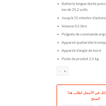
était :
Batterie longue durée puiss
ion de 25,2 volts
Jusqu’à 55 minutes d’auton
Volume
0.5 litre
Poignée de commande erg
Appareil spatial électroniq
Appareil d’angle de bord
Poids du produit
2.5 kg
quantité de Aspirateur balai 
تك في الأسفل لطلب هذا
المنتج