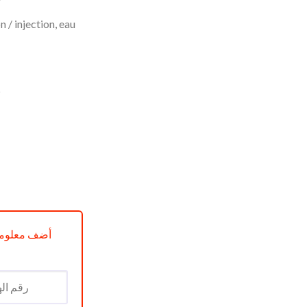
prix
n / injection, eau
actuel
est :
د.ج 65000.
د.ج 75000.
CHER EAU ET POUSSIÈRE INJECTEUR / EXTRACTEUR SE 4001
أضف معلوما