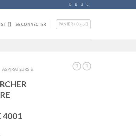
PANIER /
0
د.ج
IST
SE CONNECTER
/
ASPIRATEURS &
ARCHER
ÈRE
 4001
Le
د