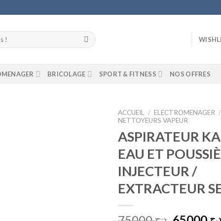
WISHL
ROMENAGER
BRICOLAGE
SPORT & FITNESS
NOS OFFRES
ACCUEIL
/
ELECTROMENAGER
NETTOYEURS VAPEUR
ASPIRATEUR K
Add to
wishlist
EAU ET POUSSI
INJECTEUR /
EXTRACTEUR SE
Le
75000
65000
.ج
د.ج