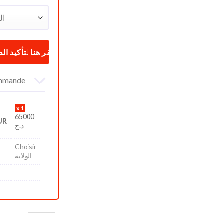
commande
1
65000
UR
د.ج
Choisir
الولاية