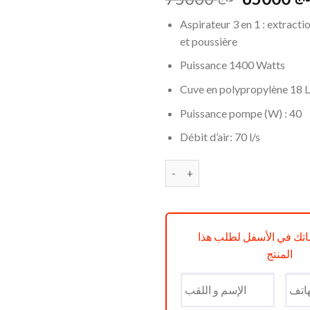
prix
Aspirateur 3 en 1 : extractio
initial
et poussière
était :
Puissance 1400 Watts
Cuve en polypropylène 18 L
Puissance pompe (W) : 40
Débit d’air: 70 l/s
quantité de ASPIRATEUR KAR
تك في الأسفل لطلب هذا
المنتج