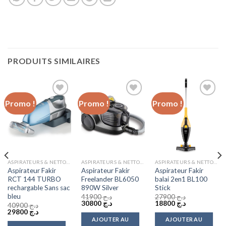
PRODUITS SIMILAIRES
Promo !
Promo !
Promo !
Add to
Add to
Add to
wishlist
wishlist
wishlist
ASPIRATEURS & NETTOYEURS VAPEUR
ASPIRATEURS & NETTOYEURS VAPEUR
ASPIRATEURS & NETTOYEURS VAPEUR
Aspirateur Fakir
Aspirateur Fakir
Aspirateur Fakir
RCT 144 TURBO
Freelander BL6050
balai 2en1 BL100
rechargable Sans sac
890W Silver
Stick
bleu
41900
د.ج
27900
د.ج
Le
Le
Le
Le
30800
د.ج
18800
د.ج
40900
د.ج
prix
prix
prix
prix
Le
Le
29800
د.ج
initial
actuel
initial
actuel
prix
prix
AJOUTER AU
AJOUTER AU
était :
est :
était :
est :
initial
actuel