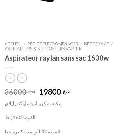
ACCUEIL
/
PETITE ELECROMENAGER
/
NETTOYAGE
/
ASPIRATEURS & NETTOYEURS VAPEUR
Aspirateur raylan sans sac 1600w
Le
Le
36000
19800
د.ج
د.ج
prix
prix
مكنسة كهربائية ماركة رايلان
initial
actuel
était :
est :
القوة 1600واط
د.ج 19800.
د.ج 36000.
السعة 04 لتر سعة كبيرة جدا