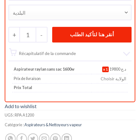
+
1
-
Récapitulatif de la commande
Aspirateur raylan sans sac 1600w
1
19800
د.ج
Choisir الولاية
Prix de livraison
Prix Total
Add to wishlist
UGS :
RPA A1200
Catégorie :
Aspirateurs & Nettoyeurs vapeur