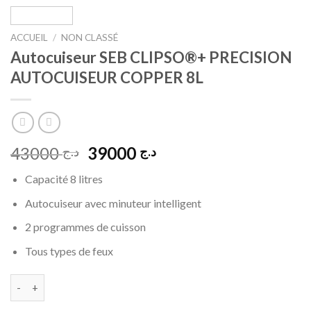
ACCUEIL
/
NON CLASSÉ
Autocuiseur SEB CLIPSO®+ PRECISION
AUTOCUISEUR COPPER 8L
Le
Le
43000
39000
د.ج
د.ج
prix
prix
Capacité 8 litres
initial
actuel
était :
est :
Autocuiseur avec minuteur intelligent
د.ج 39000.
د.ج 43000.
2 programmes de cuisson
Tous types de feux
quantité de Autocuiseur SEB CLIPSO®+ PRECISION AUTOCUIS