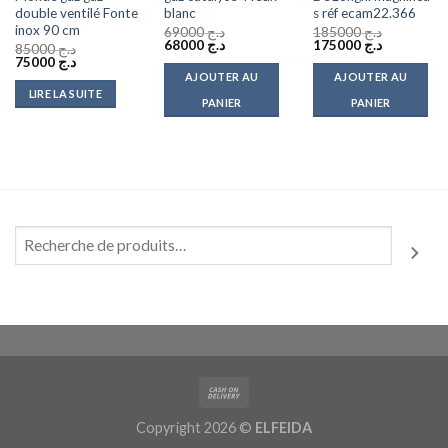
double ventilé Fonte
blanc
s réf ecam22.366
inox 90 cm
69000
د.ج
185000
د.ج
Le
Le
Le
Le
68000
د.ج
175000
د.ج
85000
د.ج
prix
prix
prix
prix
Le
Le
75000
د.ج
initial
actuel
initial
actuel
prix
prix
AJOUTER AU
AJOUTER AU
était :
est :
était :
est :
initial
actuel
LIRE LA SUITE
د.ج 185000.
د.ج 68000.
د.ج 69000.
était :
est :
PANIER
PANIER
د.ج 75000.
د.ج 85000.
Copyright 2026 ©
ELFEIDA