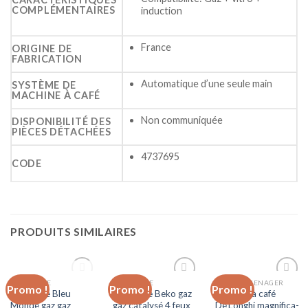
COMPLÉMENTAIRES
induction
France
ORIGINE DE
FABRICATION
Automatique d’une seule main
SYSTÈME DE
MACHINE À CAFÉ
Non communiquée
DISPONIBILITÉ DES
PIÈCES DÉTACHÉES
4737695
CODE
PRODUITS SIMILAIRES
RUPTURE DE
CUISINIÈRE
CUISINIÈRE
ELECTROMENAGER
Promo !
Promo !
Promo !
Add to
Add to
Add to
Cuisinière Bleu
Cuisinière Beko gaz
Machine à café
wishlist
wishlist
wishlist
STOCK
Monde gaz gaz
gaz catalysé 4 feux
De’Longhi magnifica-