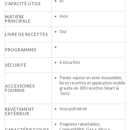
8 l
CAPACITÉ UTILE
Inox
MATIÈRE
PRINCIPALE
Oui
LIVRE DE RECETTES
PROGRAMMES
6 sécurités
SÉCURITÉ
Panier vapeur en acier inoxydable,
livret recettes et application mobile
ACCESSOIRES
grauite de 300 recettes Smart &
FOURNIS
Tasty
Inox poli miroir
REVÊTEMENT
EXTÉRIEUR
Poignées rabattables;
Compatibilité: Gaz + vitro +
CARACTÉRISTIQUES