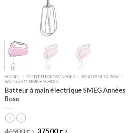
ACCUEIL
/
PETITE ELECROMENAGER
/
ROBOTS DE CUISINE
/
BATTEUR MIXEUR HACHOIR
Batteur à main électrique SMEG Années
Rose
Le
Le
46900
37500
د.ج
د.ج