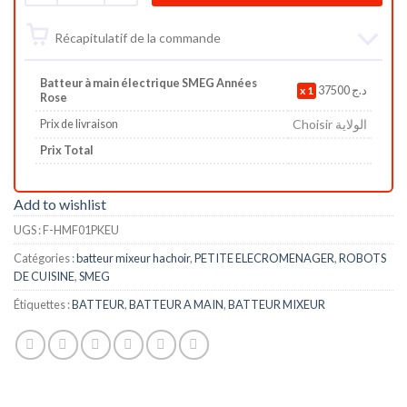
Récapitulatif de la commande
Batteur à main électrique SMEG Années
1
37500
د.ج
Rose
Choisir الولاية
Prix de livraison
Prix Total
Add to wishlist
UGS :
F-HMF01PKEU
Catégories :
batteur mixeur hachoir
,
PETITE ELECROMENAGER
,
ROBOTS
DE CUISINE
,
SMEG
Étiquettes :
BATTEUR
,
BATTEUR A MAIN
,
BATTEUR MIXEUR