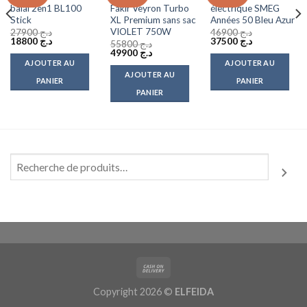
wishlist
wishlist
wishlist
balai 2en1 BL100
Fakir Veyron Turbo
électrique SMEG
Stick
XL Premium sans sac
Années 50 Bleu Azur
VIOLET 750W
27900
د.ج
46900
د.ج
Le
Le
Le
Le
18800
د.ج
37500
د.ج
55800
د.ج
prix
prix
prix
prix
Le
Le
49900
د.ج
initial
actuel
initial
actuel
prix
prix
AJOUTER AU
AJOUTER AU
était :
est :
était :
est :
initial
actuel
AJOUTER AU
د.ج 37500.
د.ج 46900.
د.ج 18800.
د.ج 27900.
était :
est :
PANIER
PANIER
د.ج 49900.
د.ج 55800.
PANIER
Copyright 2026 ©
ELFEIDA