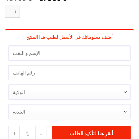
prix
prix
quantité de Batteur à main électrique SMEG Années Rose
initial
actuel
était :
est :
د.ج 37500.
د.ج 46900.
أضف معلوماتك في الأسفل لطلب هذا المنتج
+
1
-