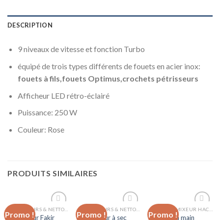
DESCRIPTION
9 niveaux de vitesse et fonction Turbo
équipé de trois types différents de fouets en acier inox:
fouets à fils,fouets Optimus,crochets pétrisseurs
Afficheur LED rétro-éclairé
Puissance:
250 W
Couleur: Rose
PRODUITS SIMILAIRES
ASPIRATEURS & NETTOYEURS VAPEUR
ASPIRATEURS & NETTOYEURS VAPEUR
BATTEUR MIXEUR HACHOIR
Promo !
Promo !
Promo !
Add to
Add to
Add to
Aspirateur Fakir
Aspirateur à sec
Batteur à main