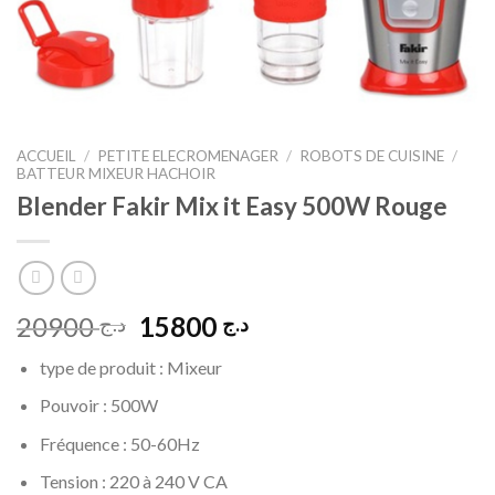
ACCUEIL
/
PETITE ELECROMENAGER
/
ROBOTS DE CUISINE
/
BATTEUR MIXEUR HACHOIR
Blender Fakir Mix it Easy 500W Rouge
Le
Le
20900
15800
د.ج
د.ج
prix
prix
type de produit : Mixeur
initial
actuel
était :
est :
Pouvoir : 500W
د.ج 15800.
د.ج 20900.
Fréquence : 50-60Hz
Tension : 220 à 240 V CA