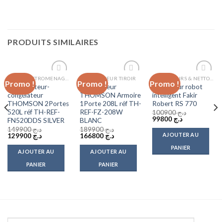
PRODUITS SIMILAIRES
GROS ELECTROMENAGER
CONGÉLATEUR TIROIR
ASPIRATEURS & NETTOYEURS VAPEUR
Promo !
Promo !
Promo !
Add to
Add to
Add to
Réfrigérateur-
Congélateur
Aspirateur robot
wishlist
wishlist
wishlist
congélateur
THOMSON Armoire
intelligent Fakir
THOMSON 2Portes
1Porte 208L réf TH-
Robert RS 770
520L réf TH-REF-
REF-FZ-208W
100900
د.ج
Le
Le
99800
د.ج
FN520DDS SILVER
BLANC
prix
prix
149900
د.ج
189900
د.ج
initial
actuel
AJOUTER AU
Le
Le
Le
Le
129900
د.ج
166800
د.ج
était :
est :
prix
prix
prix
prix
د.ج 99800.
د.ج 100900.
PANIER
initial
actuel
initial
actuel
AJOUTER AU
AJOUTER AU
était :
est :
était :
est :
د.ج 166800.
د.ج 189900.
د.ج 129900.
د.ج 149900.
د.ج 108800.
PANIER
PANIER