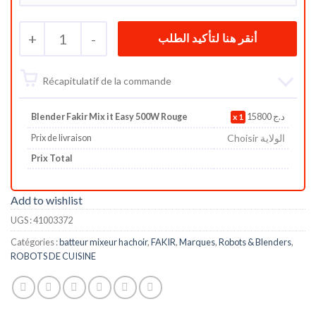
+
1
-
Récapitulatif de la commande
Blender Fakir Mix it Easy 500W Rouge
1
15800
د.ج
Choisir الولاية
Prix de livraison
Prix Total
Add to wishlist
UGS :
41003372
Catégories :
batteur mixeur hachoir
,
FAKIR
,
Marques
,
Robots & Blenders
,
ROBOTS DE CUISINE