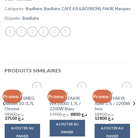
Catégories :
Bouilloire
,
Bouilloire
,
CAFÉ JUS & BOISSONS
,
FAKIR
,
Marques
Étiquette :
Bouilloire
PRODUITS SIMILAIRES
BOUILLOIRE
BOUILLOIRE
BOUILLOIRE
Promo !
Promo !
Promo !
Add to
Add to
Add to
Bouilloire SMEG
Bouilloire FAKIR
Bouilloire FAKIR
wishlist
wishlist
wishlist
Années 50 /1,7L
WK10001 1,7L /
Adell 1,7L / 2200W
Chromé
2200W Blanc
Inox
Le
Le
48900
د.ج
14900
د.ج
8800
د.ج
18900
د.ج
Le
Le
prix
prix
Le
Le
37500
د.ج
12800
د.ج
prix
prix
initial
actuel
prix
prix
AJOUTER AU
initial
actuel
était :
est :
initial
actuel
AJOUTER AU
AJOUTER AU
était :
est :
د.ج 14900.
était :
د.ج 8800.
est :
PANIER
د.ج 12800.
د.ج 18900.
د.ج 37500.
د.ج 48900.
PANIER
PANIER