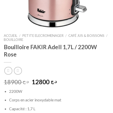
ACCUEIL
/
PETITE ELECROMENAGER
/
CAFÉ JUS & BOISSONS
/
BOUILLOIRE
Bouilloire FAKIR Adell 1,7L / 2200W
Rose
Le
Le
18900
12800
د.ج
د.ج
prix
prix
2200W
initial
actuel
était :
est :
Corps en acier inoxydable mat
د.ج 12800.
د.ج 18900.
Capacité : 1,7 L