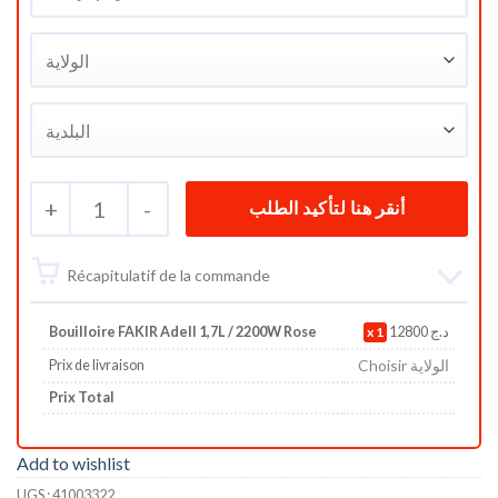
+
1
-
Récapitulatif de la commande
Bouilloire FAKIR Adell 1,7L / 2200W Rose
1
12800
د.ج
Choisir الولاية
Prix de livraison
Prix Total
Add to wishlist
UGS :
41003322