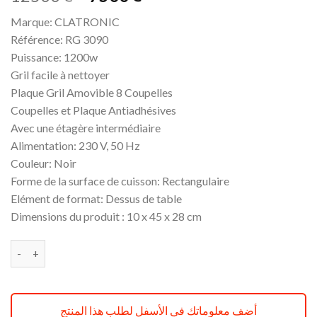
prix
prix
Marque: CLATRONIC
initial
actuel
Référence: RG 3090
était :
est :
Puissance: 1200w
د.ج 7500.
د.ج 12500.
Gril facile à nettoyer
Plaque Gril Amovible 8 Coupelles
Coupelles et Plaque Antiadhésives
Avec une étagère intermédiaire
Alimentation: 230 V, 50 Hz
Couleur: Noir
Forme de la surface de cuisson: Rectangulaire
Elément de format: Dessus de table
Dimensions du produit : 10 x 45 x 28 cm
quantité de Clatronic Raclette & Gril 1200 Watts réf Rg 3090
أضف معلوماتك في الأسفل لطلب هذا المنتج