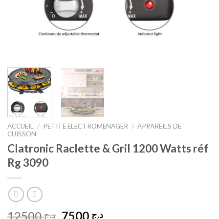
ACCUEIL
/
PETITE ÈLECTROMENAGER
/
APPAREILS DE
CUISSON
Clatronic Raclette & Gril 1200 Watts réf
Rg 3090
Le
Le
12500
7500
د.ج
د.ج