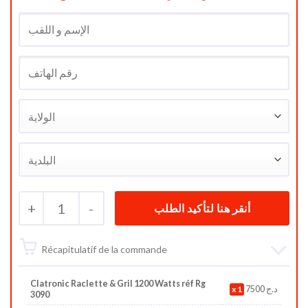
+
1
-
Récapitulatif de la commande
Clatronic Raclette & Gril 1200 Watts réf Rg
1
7500
د.ج
3090