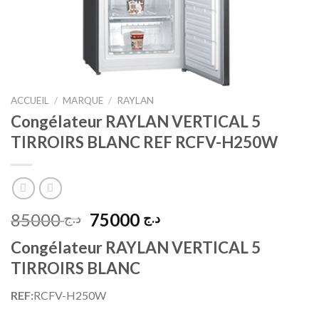
ACCUEIL
/
MARQUE
/
RAYLAN
Congélateur RAYLAN VERTICAL 5
TIRROIRS BLANC REF RCFV-H250W
Le
Le
85000
75000
د.ج
د.ج
prix
prix
Congélateur RAYLAN VERTICAL 5
initial
actuel
TIRROIRS BLANC
était :
est :
د.ج 75000.
د.ج 85000.
REF:
RCFV-H250W