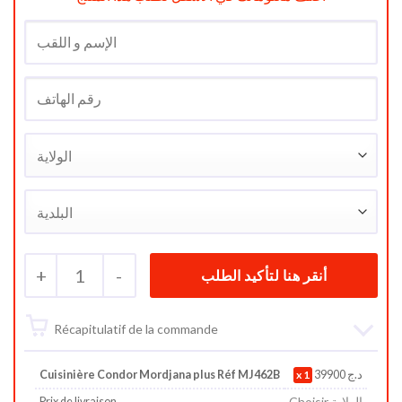
+
1
-
Récapitulatif de la commande
Cuisinière Condor Mordjana plus Réf MJ462B
1
39900
د.ج
Choisir الولاية
Prix de livraison