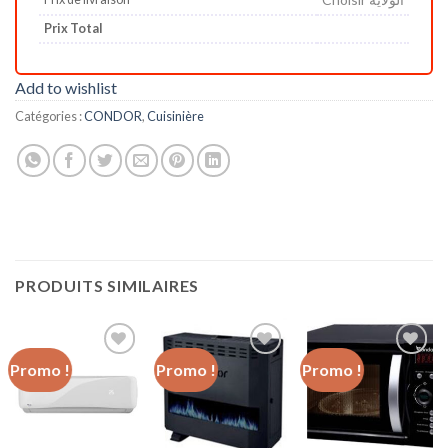
Prix Total
Add to wishlist
Catégories :
CONDOR
,
Cuisinière
PRODUITS SIMILAIRES
Promo !
Promo !
Promo !
Add to
Add to
Add to
wishlist
wishlist
wishlist