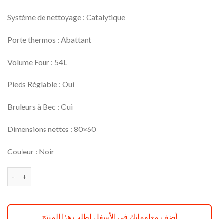
Système de nettoyage : Catalytique
Porte thermos : Abattant
Volume Four : 54L
Pieds Réglable : Oui
Bruleurs à Bec : Oui
Dimensions nettes : 80×60
Couleur : Noir
quantité de Cuisinière Condor Mordjana plus Réf MJ462B
أضف معلوماتك في الأسفل لطلب هذا المنتج