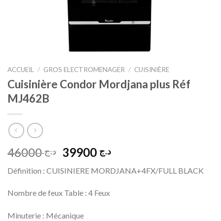
ACCUEIL
/
GROS ELECTROMENAGER
/
CUISINIÈRE
Cuisinière Condor Mordjana plus Réf
MJ462B
Le
Le
46000
39900
د.ج
د.ج
prix
prix
Définition : CUISINIERE MORDJANA+4FX/FULL BLACK
initial
actuel
était :
est :
Nombre de feux Table : 4 Feux
د.ج 39900.
د.ج 46000.
Minuterie : Mécanique