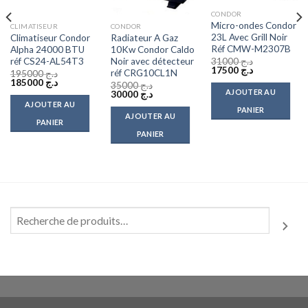
CONDOR
Micro-ondes Condor
CLIMATISEUR
CONDOR
23L Avec Grill Noir
Climatiseur Condor
Radiateur A Gaz
Réf CMW-M2307B
Alpha 24000 BTU
10Kw Condor Caldo
réf CS24-AL54T3
Noir avec détecteur
31000
د.ج
Le
Le
17500
د.ج
réf CRG10CL1N
195000
د.ج
prix
prix
Le
Le
185000
د.ج
35000
د.ج
initial
actuel
prix
prix
AJOUTER AU
Le
Le
30000
د.ج
était :
est :
initial
actuel
prix
prix
AJOUTER AU
د.ج 17500.
د.ج 31000.
était :
est :
PANIER
initial
actuel
AJOUTER AU
د.ج 185000.
د.ج 195000.
était :
est :
PANIER
د.ج 30000.
د.ج 35000.
PANIER