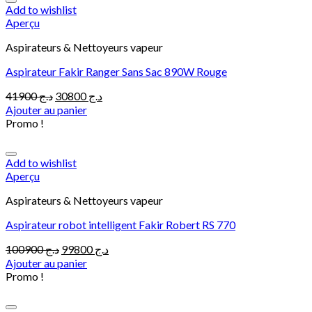
Add to wishlist
Aperçu
Aspirateurs & Nettoyeurs vapeur
Aspirateur Fakir Ranger Sans Sac 890W Rouge
Le
Le
41900
د.ج
30800
د.ج
prix
prix
Ajouter au panier
initial
actuel
Promo !
était :
est :
د.ج 30800.
د.ج 41900.
Add to wishlist
Aperçu
Aspirateurs & Nettoyeurs vapeur
Aspirateur robot intelligent Fakir Robert RS 770
Le
Le
100900
د.ج
99800
د.ج
prix
prix
Ajouter au panier
initial
actuel
Promo !
était :
est :
د.ج 99800.
د.ج 100900.