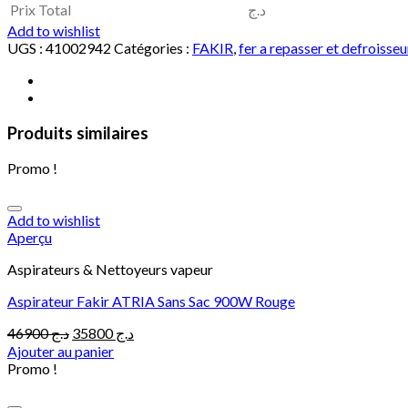
Prix Total
د.ج
Add to wishlist
UGS :
41002942
Catégories :
FAKIR
,
fer a repasser et defroisseu
Produits similaires
Promo !
Add to wishlist
Aperçu
Aspirateurs & Nettoyeurs vapeur
Aspirateur Fakir ATRIA Sans Sac 900W Rouge
Le
Le
46900
د.ج
35800
د.ج
prix
prix
Ajouter au panier
initial
actuel
Promo !
était :
est :
د.ج 35800.
د.ج 46900.