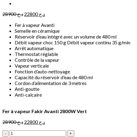
Le
Le
28900
د.ج
22800
د.ج
prix
prix
Fer à vapeur Avanti
initial
actuel
Semelle en céramique
était :
est :
Réservoir d’eau intégré avec un volume de 480 ml
د.ج 22800.
د.ج 28900.
Débit vapeur choc 150 g Débit vapeur continu 35 g/min
Arrêt automatique
Thermostat réglable
Contrôle de la vapeur
Vapeur verticale
Fonction d’auto-nettoyage
Capacité du réservoir d’eau de 480 ml
Cordon d’alimentation de 3 mètres
Anti-goutte
Anti-calcaire
Fer à vapeur Fakir Avanti 2800W Vert
Le
Le
28900
د.ج
22800
د.ج
prix
prix
quantité
initial
actuel