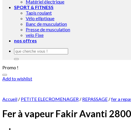
Matériel électrique
SPORT & FITNESS
Tapis roulant
Vélo elliptique
Banc de musculation
Presse de musculation
velo Fixe
nos offres
Recherche
pour :
Promo !
Add to wishlist
Accueil
/
PETITE ELECROMENAGER
/
REPASSAGE
/
fer a repa
Fer à vapeur Fakir Avanti 280