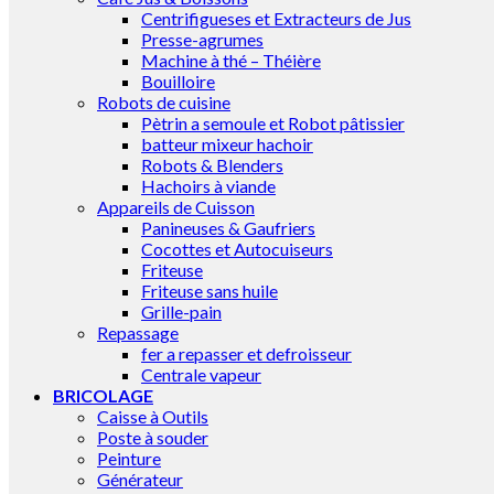
Centrifigueses et Extracteurs de Jus
Presse-agrumes
Machine à thé – Théière
Bouilloire
Robots de cuisine
Pètrin a semoule et Robot pâtissier
batteur mixeur hachoir
Robots & Blenders
Hachoirs à viande
Appareils de Cuisson
Panineuses & Gaufriers
Cocottes et Autocuiseurs
Friteuse
Friteuse sans huile
Grille-pain
Repassage
fer a repasser et defroisseur
Centrale vapeur
BRICOLAGE
Caisse à Outils
Poste à souder
Peinture
Générateur