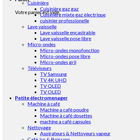
Cuisinière
Cuisinière gaz gaz
Votre panier est vide.
Cuisinière mixte gaz èlectrique
cuisinier professionelle
Lave vaisselle
Lave vaisselle encastrable
Lave vaisselle pose libre
Micro-ondes
Micro-ondes monofonction
Micro-ondes pose libre
Micro-ondes gril
Téléviseurs
TV Samsung
TV 4K UHD
TV QLED
TV OLED
Petite èlectromenager
Machine à café
Machine a cafè poudre
Machine à café dosettes
machine a cafè capsules
Nettoyage
Aspirateurs & Nettoyeurs vapeur
Café Jus & Boissons