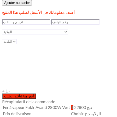
de
était :
est :
Ajouter au panier
Fer
د.ج 22800.
د.ج 28900.
à
أضف معلوماتك في الأسفل لطلب هذا المنتج
vapeur
Fakir
Avanti
2800W
Vert
+
1
-
Récapitulatif de la commande
Fer à vapeur Fakir Avanti 2800W Vert
1
22800
د.ج
Prix de livraison
د.ج
Choisir الولاية