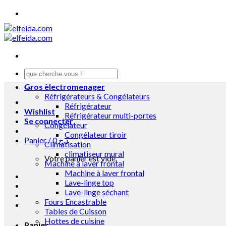
Skip
to
content
Recherche
pour :
Gros èlectromenager
Réfrigérateurs & Congélateurs
Réfrigérateur
Wishlist
Réfrigérateur multi-portes
Se connecter
Congélateur
Congélateur tiroir
Panier /
0
د.ج
Climatisation
climatiseur mural
Votre panier est vide.
Machine à laver frontal
Machine à laver frontal
Lave-linge top
Lave-linge séchant
Fours Encastrable
Tables de Cuisson
Hottes de cuisine
Panier