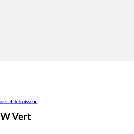
sser et defroisseur
0W Vert