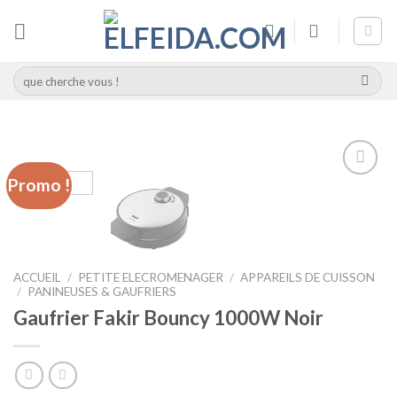
Skip
to
content
Recherche
pour :
Promo !
Add to
wishlist
ACCUEIL
/
PETITE ELECROMENAGER
/
APPAREILS DE CUISSON
/
PANINEUSES & GAUFRIERS
Gaufrier Fakir Bouncy 1000W Noir