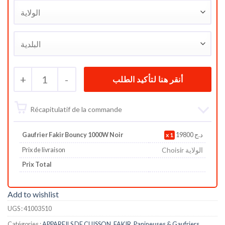
+
1
-
Récapitulatif de la commande
Gaufrier Fakir Bouncy 1000W Noir
1
19800
د.ج
Choisir الولاية
Prix de livraison
Prix Total
Add to wishlist
UGS :
41003510
Catégories :
APPAREILS DE CUISSON
,
FAKIR
,
Panineuses & Gaufriers