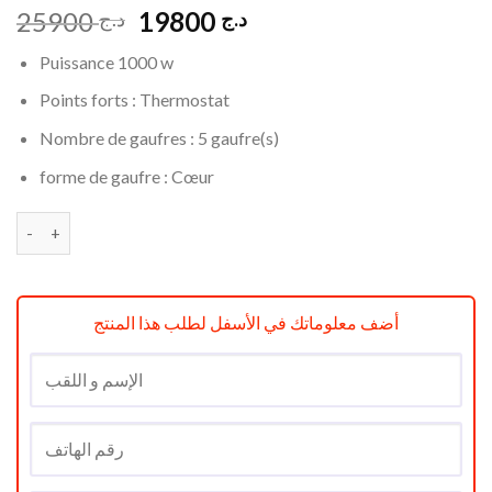
Le
Le
25900
19800
د.ج
د.ج
prix
prix
Puissance 1000 w
initial
actuel
était :
est :
Points forts :
Thermostat
د.ج 19800.
د.ج 25900.
Nombre de gaufres : 5 gaufre(s)
forme de gaufre : Cœur
quantité de Gaufrier Fakir Bouncy 1000W Noir
أضف معلوماتك في الأسفل لطلب هذا المنتج