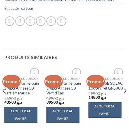
Étiquette :
cuisson
PRODUITS SIMILAIRES
APPAREILS DE CUISSON
APPAREILS DE CUISSON
APPAREILS DE CUISSON
Promo !
Promo !
Promo !
Add to
Add to
Add to
Toaster / Grille-pain
Toaster / Grille-pain
PANINEUSE SOLAC
wishlist
wishlist
wishlist
SMEG Années 50
SMEG Années 50
1000W réf GR5300
vert émeraude
Vert d’Eau
29900
د.ج
Le
Le
14800
د.ج
55900
د.ج
49900
د.ج
prix
prix
Le
Le
Le
Le
43500
د.ج
39500
د.ج
initial
actuel
prix
prix
prix
prix
AJOUTER AU
était :
est :
initial
actuel
initial
actuel
AJOUTER AU
AJOUTER AU
د.ج 14800.
د.ج 29900.
était :
est :
était :
est :
PANIER
د.ج 39500.
د.ج 49900.
د.ج 43500.
د.ج 55900.
PANIER
PANIER