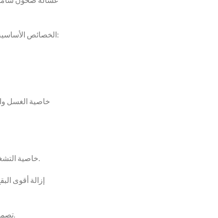
actuel
est :
د.ج 145000.
د.ج 148000.
الخصائص الأساسية:
• خاصية التشغيل بنصف الحمولة من الصحون.
• تصميم أنيق ومريح وسهل الاستخدام.