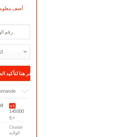
أضف معلوما
commande
60
1
145000
د.ج
Choisir
الولاية