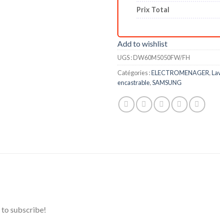
Prix Total
Add to wishlist
UGS :
DW60M5050FW/FH
Catégories :
ELECTROMENAGER
,
Lav
encastrable
,
SAMSUNG
t to subscribe!