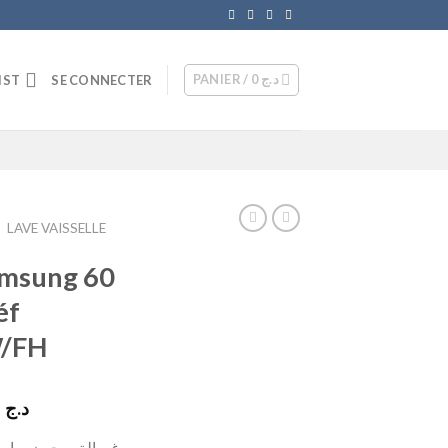
PANIER /
0
د.ج
IST
SE CONNECTER
/
LAVE VAISSELLE
amsung 60
éf
/FH
Le
145000
د.ج
prix