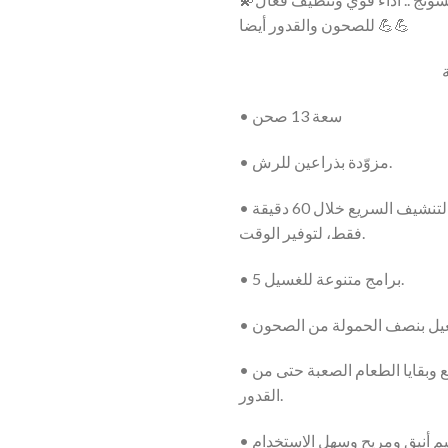
initial
للصحون والقدور أيضا 💪💪
était :
• سعة 13 صحن
• مزوّدة بذراعين للرش.
• خاصية الغسل والتنشيف السريع خلال 60 دقيقة
فقط، لتوفير الوقت.
• 5 برامج متنوعة للغسيل.
• إزالة أقوى البقع وبقايا الطعام الصعبة حتى من
القدور.