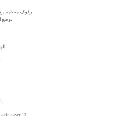
وضع الصحون والأواني بمختلف أحجامها.
• الهيكل مصنوع من الستنلس ستيل.
كبيرة أنيق.
H.
grandeur avec 13