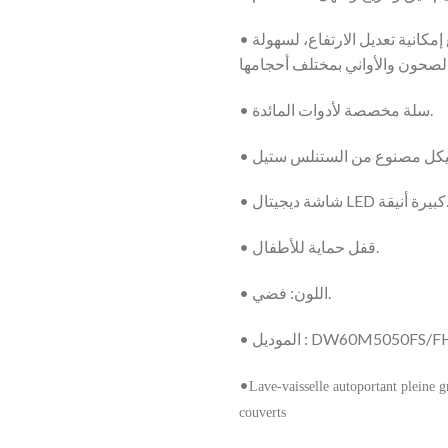
• رفوف منظمة مع إمكانية تعديل الارتفاع، لسهولة
• سلة مخصصة لأدوات المائدة.
• شاشة ديجيتال LED ة
• قفل حماية للأطفال.
• اللون: فضي.
• الموديل : DW60M5050FS/F
•
Lave-vaisselle autoportant pleine 
couverts