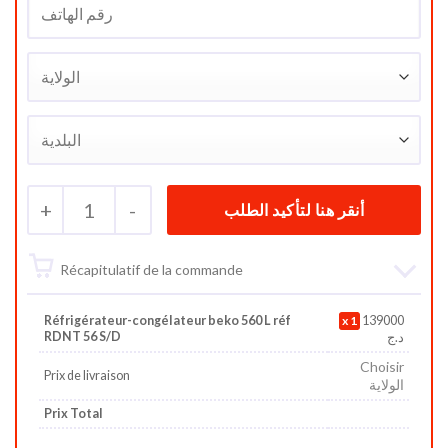
+
1
-
Récapitulatif de la commande
Réfrigérateur-congélateur beko 560 L réf
1
139000
RDNT 56 S/D
د.ج
Choisir
Prix de livraison
الولاية
Prix Total