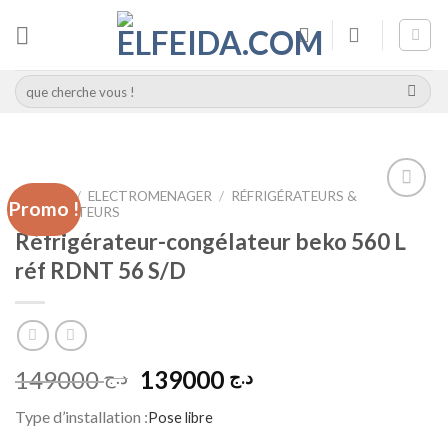
Skip
to
content
Recherche
pour :
ACCUEIL
/
ELECTROMENAGER
/
RÉFRIGÉRATEURS &
Promo !
CONGÉLATEURS
Add to
wishlist
Réfrigérateur-congélateur beko 560 L
réf RDNT 56 S/D
Le
Le
149000
139000
د.ج
د.ج
prix
prix
Type d’installation :
Pose libre
initial
actuel