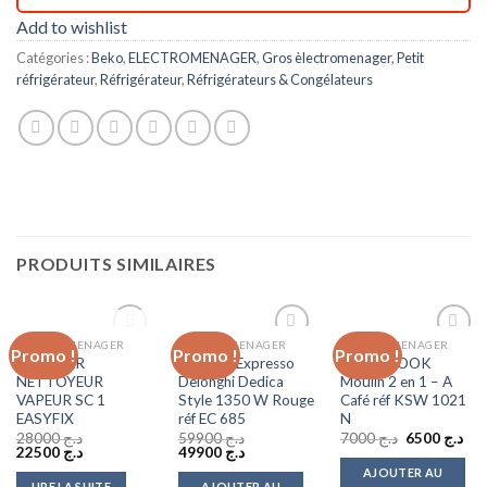
Add to wishlist
Catégories :
Beko
,
ELECTROMENAGER
,
Gros èlectromenager
,
Petit
réfrigérateur
,
Réfrigérateur
,
Réfrigérateurs & Congélateurs
PRODUITS SIMILAIRES
RUPTURE DE
ELECTROMENAGER
ELECTROMENAGER
ELECTROMENAGER
Promo !
Promo !
Promo !
Add to
Add to
Add to
KARCHER
Machine Expresso
PROFI COOK
wishlist
wishlist
wishlist
STOCK
NETTOYEUR
Delonghi Dedica
Moulin 2 en 1 – A
VAPEUR SC 1
Style 1350 W Rouge
Café réf KSW 1021
EASYFIX
réf EC 685
N
Le
Le
28000
د.ج
59900
د.ج
7000
د.ج
6500
د.ج
Le
Le
Le
Le
prix
prix
22500
د.ج
49900
د.ج
prix
prix
prix
prix
initial
act
AJOUTER AU
initial
actuel
initial
actuel
était :
est 
LIRE LA SUITE
AJOUTER AU