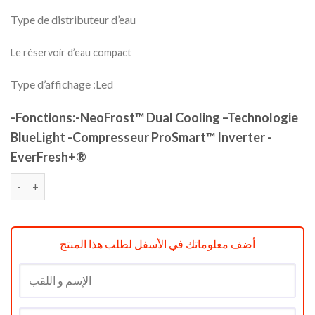
Type de distributeur d’eau
Le réservoir d’eau compact
Type d’affichage :Led
-Fonctions:-NeoFrost™ Dual Cooling –Technologie
BlueLight -Compresseur ProSmart™ Inverter -
EverFresh+®
quantité de Réfrigérateur-congélateur beko 560 L réf RDNT 56
أضف معلوماتك في الأسفل لطلب هذا المنتج