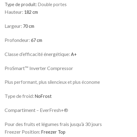
était :
est :
Type de produit:
Double portes
د.ج 139000.
د.ج 149000.
Hauteur:
182 cm
Largeur:
70 cm
Profondeur:
67 cm
Classe d’efficacité énergétique:
A+
ProSmart™ Inverter Compressor
Plus performant, plus silencieux et plus économe
Type de froid:
NoFrost
Compartiment – EverFresh+®
Pour des fruits et légumes frais jusqu’à 30 jours
Freezer Position:
Freezer Top