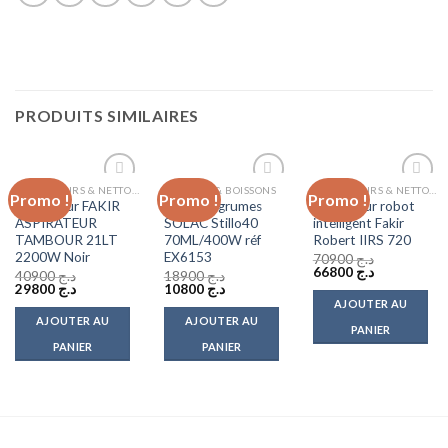
PRODUITS SIMILAIRES
ASPIRATEURS & NETTOYEURS VAPEUR
CAFÉ JUS & BOISSONS
ASPIRATEURS & NETTOYEURS VAPEUR
Promo !
Promo !
Promo !
Add to
Add to
Add to
Aspirateur FAKIR
Presse-Agrumes
Aspirateur robot
wishlist
wishlist
wishlist
ASPIRATEUR
SOLAC Stillo40
intelligent Fakir
TAMBOUR 21LT
70ML/400W réf
Robert IIRS 720
2200W Noir
EX6153
70900
د.ج
Le
Le
66800
د.ج
40900
د.ج
18900
د.ج
prix
prix
Le
Le
Le
Le
29800
د.ج
10800
د.ج
initial
actuel
prix
prix
prix
prix
AJOUTER AU
était :
est :
initial
actuel
initial
actuel
AJOUTER AU
AJOUTER AU
د.ج 66800.
د.ج 70900.
était :
est :
était :
est :
PANIER
د.ج 10800.
د.ج 18900.
د.ج 29800.
د.ج 40900.
PANIER
PANIER