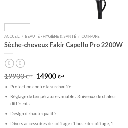
ACCUEIL
/
BEAUTÉ - HYGIÈNE & SANTÉ
/
COIFFURE
Sèche-cheveux Fakir Capello Pro 2200W
Le
Le
19900
14900
د.ج
د.ج
prix
prix
Protection contre la surchauffe
initial
actuel
était :
est :
Réglage de température variable : 3 niveaux de chaleur
د.ج 14900.
د.ج 19900.
différents
Design de haute qualité
Divers accessoires de coiffage : 1 buse de coiffage, 1