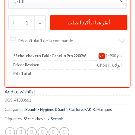
+
1
-
Récapitulatif de la commande
Sèche-cheveux Fakir Capello Pro 2200W
1
14900
د.ج
Choisir الولاية
Prix de livraison
Prix Total
Add to wishlist
UGS :
41003661
Catégories :
Beauté - Hygiène & Santé
,
Coiffure
,
FAKIR
,
Marques
Étiquettes :
Sèche-cheveux
,
Séchoir