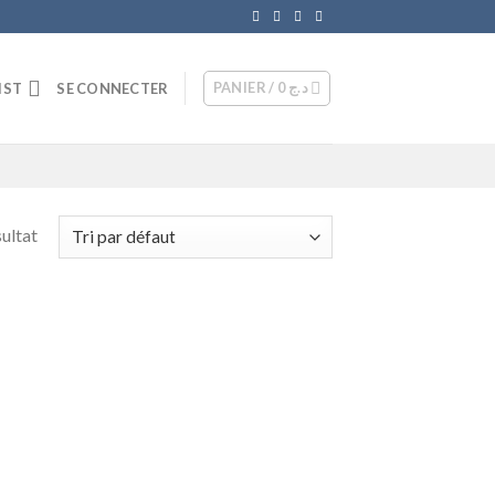
PANIER /
0
د.ج
IST
SE CONNECTER
sultat