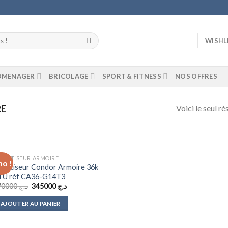
WISHL
ROMENAGER
BRICOLAGE
SPORT & FITNESS
NOS OFFRES
Voici le seul ré
RE
IMATISEUR ARMOIRE
o !
Add to
imatiseur Condor Armoire 36k
wishlist
TU réf CA36-G14T3
Le
Le
370000
د.ج
345000
د.ج
prix
prix
initial
actuel
AJOUTER AU PANIER
était :
est :
د.ج 345000.
د.ج 370000.