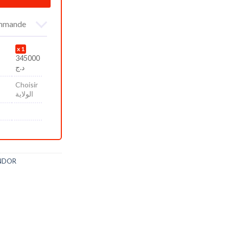
commande
1
345000
د.ج
Choisir
الولاية
NDOR