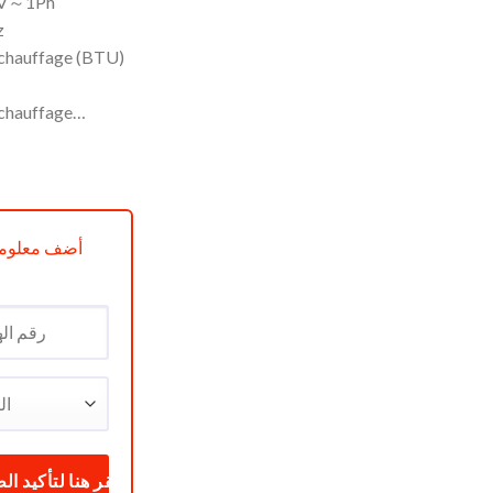
40V～1Ph
z
 chauffage (BTU)
 chauffage…
or Armoire 36k BTU réf CA36-G14T3
أضف معلوما