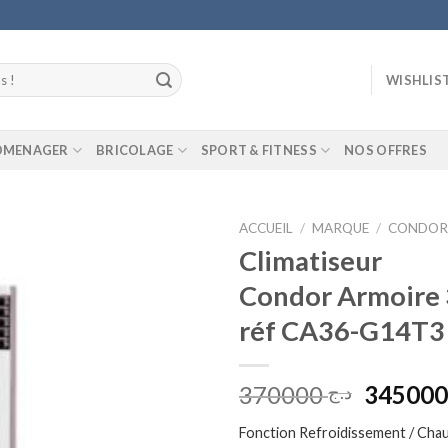
WISHLIS
ROMENAGER
BRICOLAGE
SPORT & FITNESS
NOS OFFRES
ACCUEIL
/
MARQUE
/
CONDO
Climatiseur
Add to
Condor Armoire
wishlist
réf CA36-G14T3
Le
370000
د.ج
prix
Fonction Refroidissement / Cha
initial