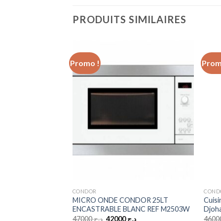
PRODUITS SIMILAIRES
Promo !
Prom
Add to
Add to
wishlist
wishlist
CONDOR
COND
r Alpha Inverter
MICRO ONDE CONDOR 25LT
Cuis
44T3
ENCASTRABLE BLANC REF M2503W
Djoha
Le
Le
Le
د.
47000
د.ج
42000
د.ج