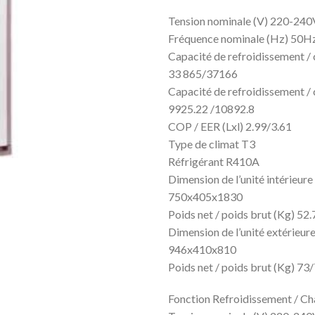
était :
Tension nominale (V) 220-2
Fréquence nominale (Hz) 50H
Capacité de refroidissement /
33 865/37166
Capacité de refroidissement /
9925.22 /10892.8
COP / EER (Lxl) 2.99/3.61
Type de climat T3
Réfrigérant R410A
Dimension de l’unité intérieur
750x405x1830
Poids net / poids brut (Kg) 52
Dimension de l’unité extérieu
946x410x810
Poids net / poids brut (Kg) 73
Fonction Refroidissement / C