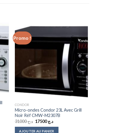
Promo !
 to
Add to
ist
wishlist
ll
CONDOR
Micro-ondes Condor 23L Avec Grill
Noir Réf CMW-M2307B
Le
Le
31000
د.ج
17500
د.ج
prix
prix
initial
actuel
AJOUTER AU PANIER