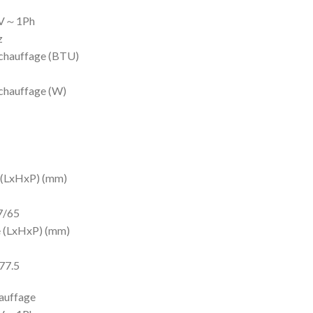
est :
40V～1Ph
د.ج 345000.
د.ج 370000.
z
 chauffage (BTU)
 chauffage (W)
e (LxHxP) (mm)
.7/65
re (LxHxP) (mm)
/77.5
hauffage