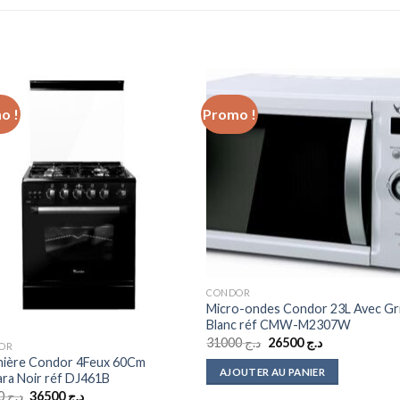
o !
Promo !
Add to
Add
wishlist
wishl
CONDOR
Micro-ondes Condor 23L Avec Gri
Blanc réf CMW-M2307W
Le
Le
31000
د.ج
26500
د.ج
OR
prix
prix
inière Condor 4Feux 60Cm
initial
actuel
AJOUTER AU PANIER
ra Noir réf DJ461B
était :
est :
د.ج 26500.
د.ج 31000.
Le
Le
46000
د.ج
36500
د.ج