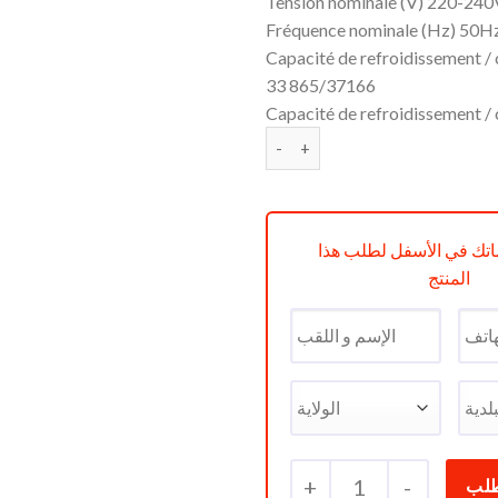
Tension nominale (V) 220-2
Fréquence nominale (Hz) 50H
Capacité de refroidissement /
33 865/37166
Capacité de refroidissement /
quantité de Climatiseur Cond
تك في الأسفل لطلب هذا
المنتج
+
1
-