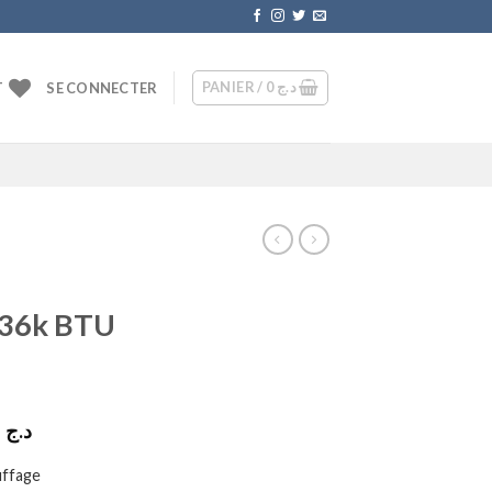
PANIER /
0
د.ج
T
SE CONNECTER
R
 36k BTU
Le
345000
د.ج
prix
uffage
actuel