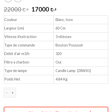
Le
Le
22000
17000
د.ج
د.ج
prix
prix
initial
actuel
Couleur
Blanc, Inox
était :
est :
Largeur (cm)
60 Cm
د.ج 17000.
د.ج 22000.
Vitesse d’extraction
3 vitèsses
Type de commande
Bouton Poussoir
Débit d’air m3/h
320
Filtre à charbon
Oui
Type de lampe
Candle Lamp (28WX1)
Poids Net
4.84 Kg
quantité de Hotte de cuisine Condor Quartz 60cm Noir réf CH