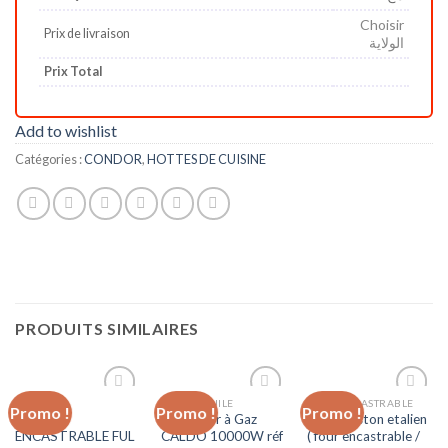
Choisir
Prix de livraison
الولاية
Prix Total
Add to wishlist
Catégories :
CONDOR
,
HOTTES DE CUISINE
PRODUITS SIMILAIRES
CONDOR
BAIN D'HUILE
FOUR ENCASTRABLE
Promo !
Promo !
Promo !
Add to
Add to
Add to
FOUR
Radiateur à Gaz
Pack Ariston etalien
wishlist
wishlist
wishlist
ENCASTRABLE FUL
CALDO 10000W réf
( four encastrable /