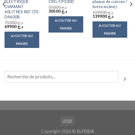
ELECTRIQUE
CRG-CP1000
plaque de cuisson /
DIAMANT
hotte incliné.)
35000
د.ج
Le
Le
30500
د.ج
60LITRES REF CFE-
159900
د.ج
prix
prix
Le
Le
139900
د.ج
D4600B
initial
actuel
prix
prix
AJOUTER AU
75000
د.ج
était :
est :
initial
actuel
AJOUTER AU
Le
Le
69900
د.ج
د.ج 35000.
د.ج 30500.
était :
est :
PANIER
prix
prix
د.ج 139900.
د.ج 159900.
PANIER
initial
actuel
AJOUTER AU
était :
est :
د.ج 69900.
د.ج 75000.
PANIER
Copyright 2026 ©
ELFEIDA