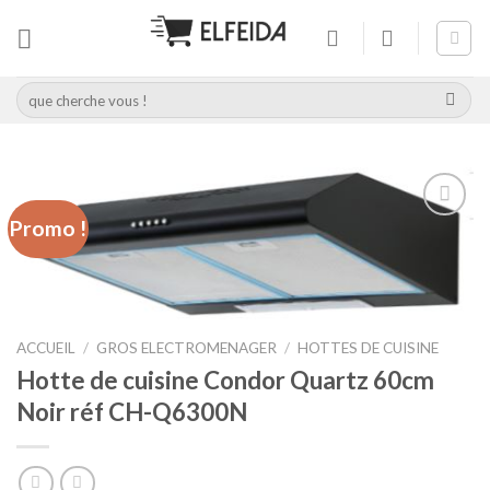
Skip
to
content
Recherche
pour :
Promo !
Add to
wishlist
ACCUEIL
/
GROS ELECTROMENAGER
/
HOTTES DE CUISINE
Hotte de cuisine Condor Quartz 60cm
Noir réf CH-Q6300N