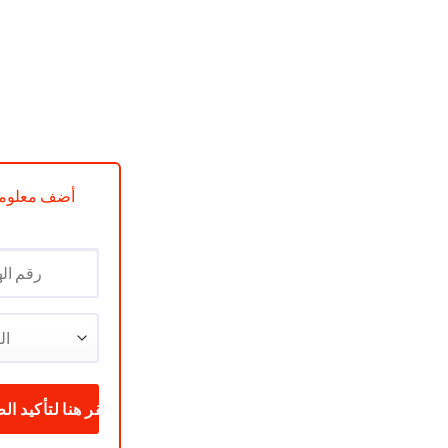
est :
د.ج 26500.
د.ج 31000.
or 23L Avec Grill Blanc réf CMW-M2307W
أضف معلوما