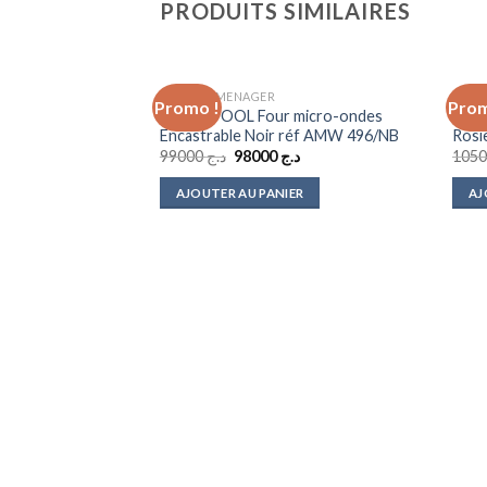
PRODUITS SIMILAIRES
ELECTROMENAGER
MICR
Promo !
Prom
Add to
WHIRLPOOL Four micro-ondes
Four
wishlist
Encastrable Noir réf AMW 496/NB
Rosi
Le
Le
99000
د.ج
98000
د.ج
prix
prix
initial
actuel
AJOUTER AU PANIER
AJ
était :
est :
د.ج 98000.
د.ج 99000.