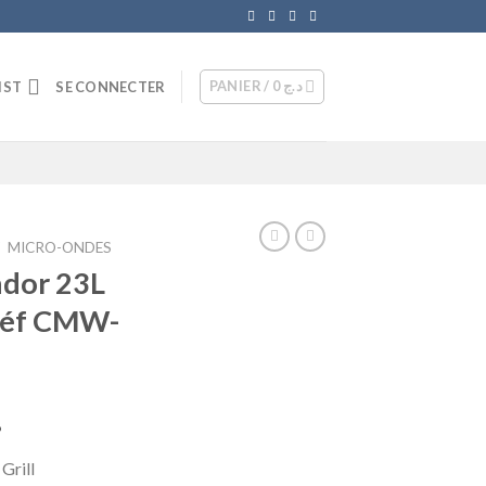
PANIER /
0
د.ج
IST
SE CONNECTER
/
MICRO-ONDES
dor 23L
 réf CMW-
Le
د
prix
Grill
actuel