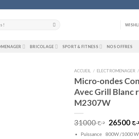
WISHL
ROMENAGER
BRICOLAGE
SPORT & FITNESS
NOS OFFRES
ACCUEIL
/
ELECTROMENAGER
Micro-ondes Con
Add to
Avec Grill Blanc
wishlist
M2307W
Le
31000
26500
.ج
د.ج
prix
Puissance 800W /1000 W 
initial