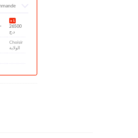
commande
1
-
26500
د.ج
Choisir
الولاية