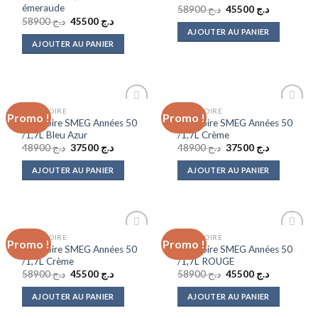
émeraude
Le
Le
58900
د.ج
45500
د.ج
prix
prix
Le
Le
58900
د.ج
45500
د.ج
initial
actuel
prix
prix
AJOUTER AU PANIER
était :
est :
initial
actuel
AJOUTER AU PANIER
د.ج 45500.
د.ج 58900.
était :
est :
د.ج 45500.
د.ج 58900.
BOUILLOIRE
BOUILLOIRE
Promo !
Promo !
Add to
Add to
Bouilloire SMEG Années 50
Bouilloire SMEG Années 50
wishlist
wishlist
/1,7L Bleu Azur
/1,7L Crème
Le
Le
Le
Le
48900
د.ج
37500
د.ج
48900
د.ج
37500
د.ج
prix
prix
prix
prix
initial
actuel
initial
actuel
AJOUTER AU PANIER
AJOUTER AU PANIER
était :
est :
était :
est :
د.ج 37500.
د.ج 48900.
د.ج 37500.
د.ج 48900.
BOUILLOIRE
BOUILLOIRE
Promo !
Promo !
Add to
Add to
Bouilloire SMEG Années 50
Bouilloire SMEG Années 50
wishlist
wishlist
/1,7L Crème
/1,7L ROUGE
Le
Le
Le
Le
58900
د.ج
45500
د.ج
58900
د.ج
45500
د.ج
prix
prix
prix
prix
initial
actuel
initial
actuel
AJOUTER AU PANIER
AJOUTER AU PANIER
était :
est :
était :
est :
د.ج 45500.
د.ج 58900.
د.ج 45500.
د.ج 58900.