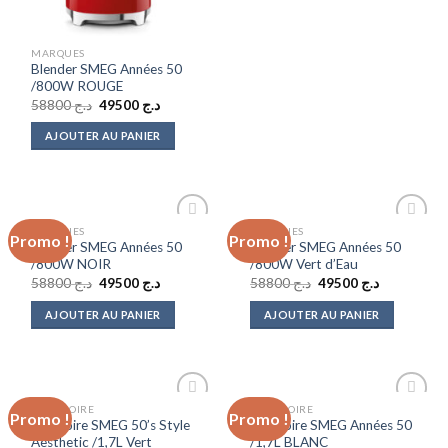
MARQUES
Blender SMEG Années 50
/800W ROUGE
Le
Le
58800
د.ج
49500
د.ج
prix
prix
initial
actuel
AJOUTER AU PANIER
était :
est :
د.ج 49500.
د.ج 58800.
MARQUES
MARQUES
Promo !
Promo !
Add to
Add to
Blender SMEG Années 50
Blender SMEG Années 50
wishlist
wishlist
/800W NOIR
/800W Vert d’Eau
Le
Le
Le
Le
58800
د.ج
49500
د.ج
58800
د.ج
49500
د.ج
prix
prix
prix
prix
initial
actuel
initial
actuel
AJOUTER AU PANIER
AJOUTER AU PANIER
était :
est :
était :
est :
د.ج 49500.
د.ج 58800.
د.ج 49500.
د.ج 58800.
BOUILLOIRE
BOUILLOIRE
Promo !
Promo !
Add to
Add to
Bouilloire SMEG 50’s Style
Bouilloire SMEG Années 50
wishlist
wishlist
Aesthetic /1,7L Vert
/1,7L BLANC