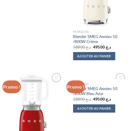
MARQUES
Blender SMEG Années 50
/800W Crème
Le
Le
58800
د.ج
49500
د.ج
prix
prix
initial
actuel
AJOUTER AU PANIER
était :
est :
د.ج 49500.
د.ج 58800.
MARQUES
Promo !
Promo !
Add to
Add to
Blender SMEG Années 50
wishlist
wishlist
/800W Bleu Azur
Le
Le
58800
د.ج
49500
د.ج
prix
prix
initial
actuel
AJOUTER AU PANIER
était :
est :
د.ج 49500.
د.ج 58800.