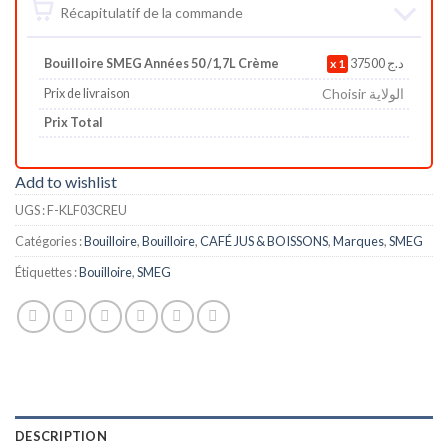
Récapitulatif de la commande
Bouilloire SMEG Années 50 /1,7L Crème
1
37500
د.ج
Choisir الولاية
Prix de livraison
Prix Total
Add to wishlist
UGS :
F-KLF03CREU
Catégories :
Bouilloire
,
Bouilloire
,
CAFÉ JUS & BOISSONS
,
Marques
,
SMEG
Étiquettes :
Bouilloire
,
SMEG
DESCRIPTION