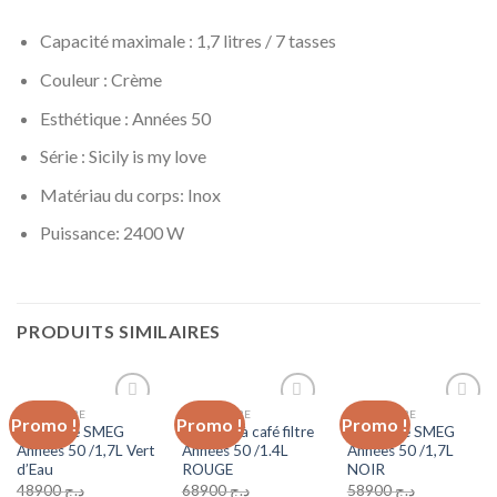
Capacité maximale : 1,7 litres / 7 tasses
Couleur : Crème
Esthétique : Années 50
Série : Sicily is my love
Matériau du corps:
Inox
Puissance:
2400 W
PRODUITS SIMILAIRES
BOUILLOIRE
BOUILLOIRE
BOUILLOIRE
Promo !
Promo !
Promo !
Add to
Add to
Add to
Bouilloire SMEG
Machine à café filtre
Bouilloire SMEG
wishlist
wishlist
wishlist
Années 50 /1,7L Vert
Années 50 /1.4L
Années 50 /1,7L
d’Eau
ROUGE
NOIR
48900
د.ج
68900
د.ج
58900
د.ج