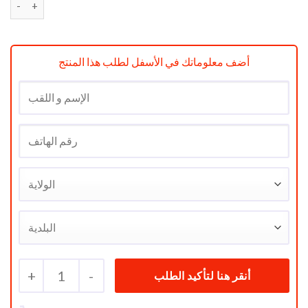
initial
actuel
était :
est :
د.ج 37500.
د.ج 48900.
أضف معلوماتك في الأسفل لطلب هذا المنتج
+
1
-