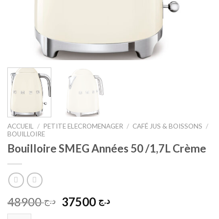
ACCUEIL
/
PETITE ELECROMENAGER
/
CAFÉ JUS & BOISSONS
/
BOUILLOIRE
Bouilloire SMEG Années 50 /1,7L Crème
Le
Le
48900
37500
د.ج
د.ج
prix
prix
quantité de Bouilloire SMEG Années 50 /1,7L Crème