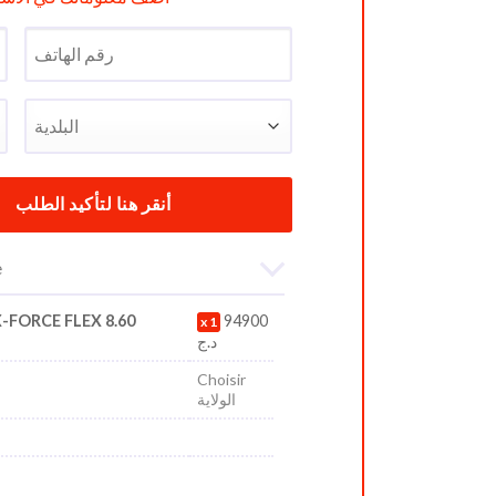
e
-FORCE FLEX 8.60
94900
1
د.ج
Choisir
الولاية