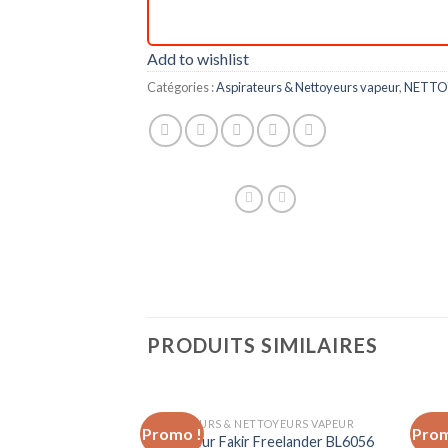
Add to wishlist
Catégories :
Aspirateurs & Nettoyeurs vapeur
,
NETTO
PRODUITS SIMILAIRES
ASPIRATEURS & NETTOYEURS VAPEUR
ASPI
Promo !
Prom
Add to
Aspirateur Fakir Freelander BL6056
Aspir