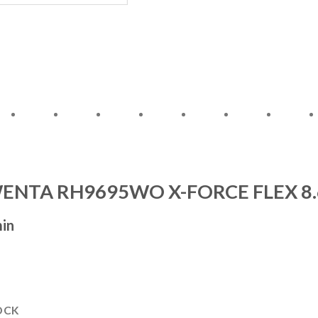
د.ج 94900.
ENTA RH9695WO X-FORCE FLEX 8
min
OCK