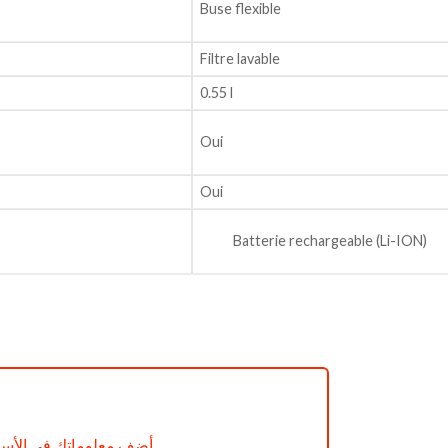
Buse flexible
Filtre lavable
0.55 l
Oui
Oui
Batterie rechargeable (Li-ION)
X-FORCE FLEX 8.60 AQUA réf RH9695WO
أضف معلوماتك في الأسف