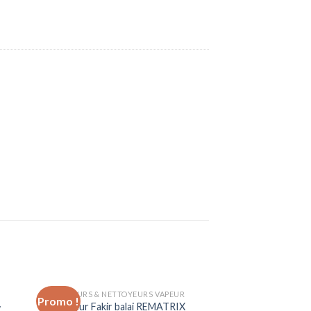
ASPIRATEURS & NETTOYEURS VAPEUR
Promo !
Promo !
d to
Add to
Aspirateur Fakir balai REMATRIX
w