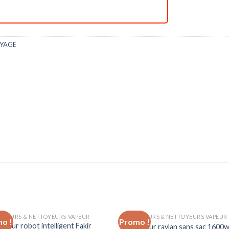
YAGE
RATEURS & NETTOYEURS VAPEUR
ASPIRATEURS & NETTOYEURS VAPEUR
o !
Promo !
Add to
Ad
ateur robot intelligent Fakir
Aspirateur raylan sans sac 1600