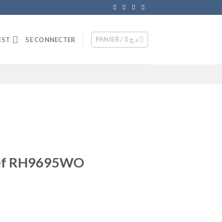
PANIER /
0
د.ج
IST
SE CONNECTER
réf RH9695WO