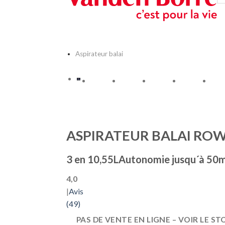
était :
est :
د.ج 98000.
Aspirateur balai
ASPIRATEUR BALAI ROW
3 en 10,55LAutonomie jusqu´à 50
4,0
|
Avis
(49)
PAS DE VENTE EN LIGNE
–
VOIR LE ST