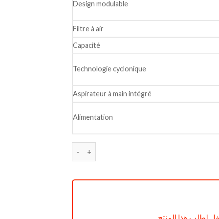
Design modulable
Filtre à air
Capacité
Technologie cyclonique
Aspirateur à main intégré
Alimentation
quantité de ASPIRATEUR BALAI ROWENTA 
ل لطلب هذا المنتج