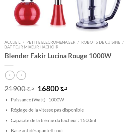
ACCUEIL
/
PETITE ELECROMENAGER
/
ROBOTS DE CUISINE
/
BATTEUR MIXEUR HACHOIR
Blender Fakir Lucina Rouge 1000W
Le
Le
21900
16800
د.ج
د.ج
prix
prix
Puissance (Watt) :
1000W
initial
actuel
était :
est :
Réglage de la vitesse
pas disponible
د.ج 16800.
د.ج 21900.
Capacité de la trémie du hacheur :
1500ml
Base antidérapante
Il : oui