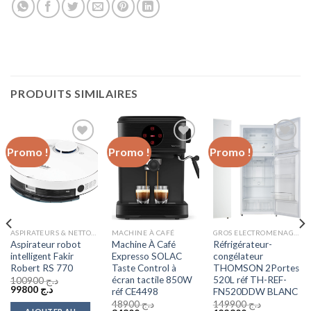
PRODUITS SIMILAIRES
Promo !
Promo !
Promo !
Add to
Add to
Add to
wishlist
wishlist
wishlist
ASPIRATEURS & NETTOYEURS VAPEUR
MACHINE À CAFÉ
GROS ELECTROMENAGER
Aspirateur robot
Machine À Café
Réfrigérateur-
intelligent Fakir
Expresso SOLAC
congélateur
Robert RS 770
Taste Control à
THOMSON 2Portes
écran tactile 850W
520L réf TH-REF-
100900
د.ج
Le
Le
99800
د.ج
réf CE4498
FN520DDW BLANC
prix
prix
48900
د.ج
149900
د.ج
initial
actuel