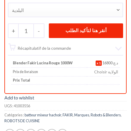
+
1
-
Récapitulatif de la commande
Blender Fakir Lucina Rouge 1000W
1
16800
د.ج
Choisir الولاية
Prix de livraison
Prix Total
Add to wishlist
UGS :
41003556
Catégories :
batteur mixeur hachoir
,
FAKIR
,
Marques
,
Robots & Blenders
,
ROBOTS DE CUISINE