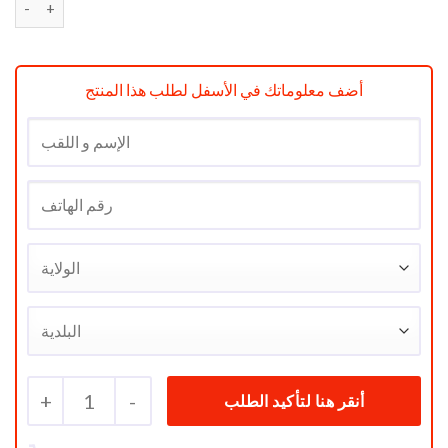
initial
actuel
était :
est :
د.ج 37500.
د.ج 48900.
أضف معلوماتك في الأسفل لطلب هذا المنتج
+
1
-