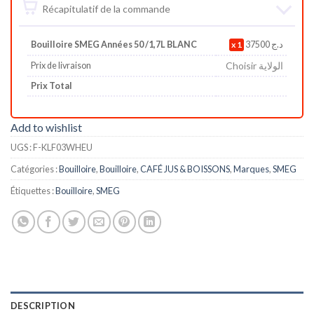
Récapitulatif de la commande
Bouilloire SMEG Années 50 /1,7L BLANC
1
37500
د.ج
Choisir الولاية
Prix de livraison
Prix Total
Add to wishlist
UGS :
F-KLF03WHEU
Catégories :
Bouilloire
,
Bouilloire
,
CAFÉ JUS & BOISSONS
,
Marques
,
SMEG
Étiquettes :
Bouilloire
,
SMEG
DESCRIPTION