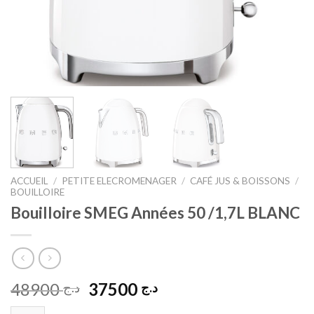
ACCUEIL
/
PETITE ELECROMENAGER
/
CAFÉ JUS & BOISSONS
/
BOUILLOIRE
Bouilloire SMEG Années 50 /1,7L BLANC
Le
Le
48900
37500
د.ج
د.ج
prix
prix
quantité de Bouilloire SMEG Années 50 /1,7L BLANC