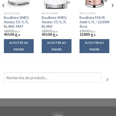
BOUILLOIRE
BOUILLOIRE
BOUILLOIRE
Bouilloire SMEG
Bouilloire SMEG
Bouilloire FAKIR
Années 50 /1,7L
Années 50 /1,7L
Adell 1,7L / 2200W
BLANC MAT
BLANC
Rose
58900
د.ج
58900
د.ج
18900
د.ج
Le
Le
Le
Le
Le
Le
45500
د.ج
45500
د.ج
12800
د.ج
prix
prix
prix
prix
prix
prix
initial
actuel
initial
actuel
initial
actuel
AJOUTER AU
AJOUTER AU
AJOUTER AU
était :
est :
était :
est :
était :
est :
د.ج 12800.
د.ج 18900.
د.ج 45500.
د.ج 58900.
د.ج 45500.
د.ج 58900.
PANIER
PANIER
PANIER