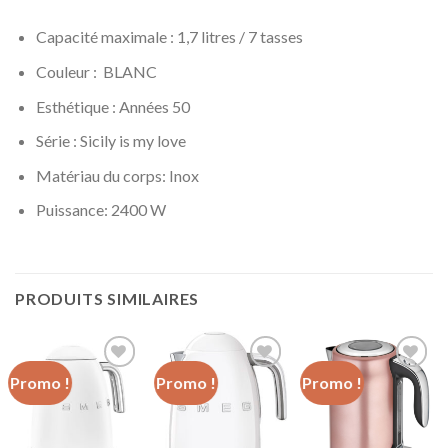
Capacité maximale : 1,7 litres / 7 tasses
Couleur : BLANC
Esthétique : Années 50
Série : Sicily is my love
Matériau du corps:
Inox
Puissance:
2400 W
PRODUITS SIMILAIRES
Promo !
Promo !
Promo !
Add to
Add to
Add to
wishlist
wishlist
wishlist