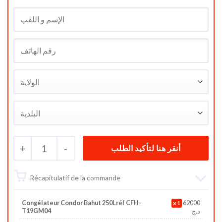
+
1
-
Récapitulatif de la commande
Congélateur Condor Bahut 250Lréf CFH-
1
62000
T19GM04
د.ج