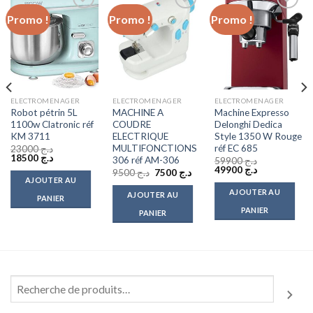
Promo !
Promo !
Promo !
Add to
Add to
Add to
wishlist
wishlist
wishlist
ELECTROMENAGER
ELECTROMENAGER
ELECTROMENAGER
Robot pétrin 5L
MACHINE A
Machine Expresso
1100w Clatronic réf
COUDRE
Delonghi Dedica
KM 3711
ELECTRIQUE
Style 1350 W Rouge
MULTIFONCTIONS
réf EC 685
23000
د.ج
Le
Le
18500
د.ج
306 réf AM-306
59900
د.ج
prix
prix
Le
Le
49900
د.ج
Le
Le
9500
د.ج
7500
د.ج
initial
actuel
prix
prix
AJOUTER AU
prix
prix
était :
est :
initial
actuel
initial
actuel
AJOUTER AU
د.ج 18500.
د.ج 23000.
AJOUTER AU
était :
est :
PANIER
était :
est :
د.ج 49900.
د.ج 59900.
د.ج 7500.
د.ج 9500.
PANIER
PANIER