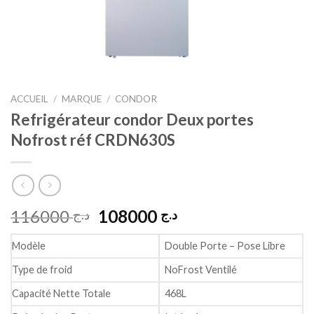
ACCUEIL
/
MARQUE
/
CONDOR
Refrigérateur condor Deux portes
Nofrost réf CRDN630S
Le
Le
116000
108000
د.ج
د.ج
prix
prix
initial
actuel
Modèle
Double Porte – Pose Libre
était :
est :
Type de froid
NoFrost Ventilé
د.ج 108000.
د.ج 116000.
Capacité Nette Totale
468L