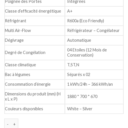
Poignée des Portes
Intégrées
Classe d’efficacité énergétique
A+
Réfrigérant
R600a (Eco Friendly)
Multi Air-Flow
Réfrigérateur – Congélateur
Dégivrage
Automatique
04 Etoiles (12 Mois de
Degré de Congélation
Conservation)
Classe climatique
T,ST,N
Bac à légumes
Séparés x 02
Consommation d’énergie
1 kWh/24h – 366 kWh/an
Dimensions du produit (mm) (H
1880 * 700 * 670
x L x P)
Couleurs disponibles
White – Silver
quantité de Refrigérateur condor Deux portes Nofrost réf CR