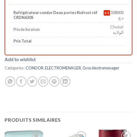
Refrigérateur condor Deux portes Nofrost réf
1
108000
CRDN630S
د.ج
Choisir
Prix de livraison
الولاية
Prix Total
Add to wishlist
Catégories :
CONDOR
,
ELECTROMENAGER
,
Gros èlectromenager
PRODUITS SIMILAIRES