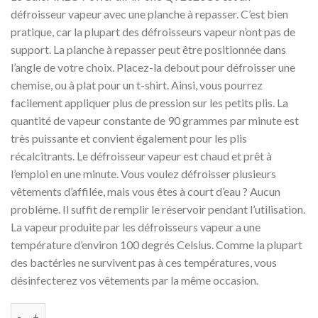
initial
actuel
défroisseur vapeur avec une planche à repasser. C’est bien
était :
est :
pratique, car la plupart des défroisseurs vapeur n’ont pas de
د.ج 64000.
د.ج 69700.
support. La planche à repasser peut être positionnée dans
l’angle de votre choix. Placez-la debout pour défroisser une
chemise, ou à plat pour un t-shirt. Ainsi, vous pourrez
facilement appliquer plus de pression sur les petits plis. La
quantité de vapeur constante de 90 grammes par minute est
très puissante et convient également pour les plis
récalcitrants. Le défroisseur vapeur est chaud et prêt à
l’emploi en une minute. Vous voulez défroisser plusieurs
vêtements d’affilée, mais vous êtes à court d’eau ? Aucun
problème. Il suffit de remplir le réservoir pendant l’utilisation.
La vapeur produite par les défroisseurs vapeur a une
température d’environ 100 degrés Celsius. Comme la plupart
des bactéries ne survivent pas à ces températures, vous
désinfecterez vos vêtements par la même occasion.
quantité de Défroisseur Vapeur Calor IXEO Power all-in-one r