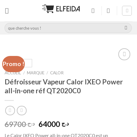
Skip
to
content
Recherche
pour :
Promo !
Add to
wishlist
ACCUEIL
/
MARQUE
/
CALOR
Défroisseur Vapeur Calor IXEO Power
all-in-one réf QT2020C0
Le
Le
69700
64000
د.ج
د.ج
prix
prix
Le Calor IXEO Power all-in-one QT2020C0 est un