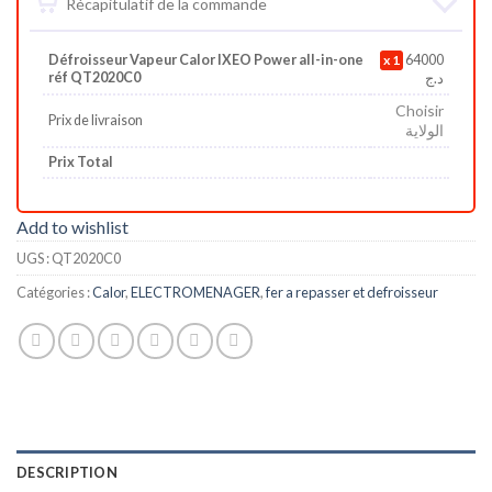
Récapitulatif de la commande
Défroisseur Vapeur Calor IXEO Power all-in-one
1
64000
réf QT2020C0
د.ج
Choisir
Prix de livraison
الولاية
Prix Total
Add to wishlist
UGS :
QT2020C0
Catégories :
Calor
,
ELECTROMENAGER
,
fer a repasser et defroisseur
DESCRIPTION