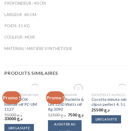
PROFONDEUR :
40 CM
LARGEUR :
40 CM
POIDS :
15 KG
COULEUR :
NOIR
MATÉRIAU :
MATIÈRE SYNTHÉTIQUE
PRODUITS SIMILAIRES
RUPTURE DE
RUPTURE DE
BATTEUR MIXEUR HACHOIR
ELECTROMENAGER
COCOTTES ET AUTOCUISEURS
Promo !
Promo !
Add to
Add to
Add to
PROFICOOK
Clatronic Raclette &
Cocotte minute seb
wishlist
wishlist
wishlist
STOCK
STOCK
Blender réf PC-UM
Gril 1200 Watts réf
clipso perfect 4. 5 L
1127
Rg 3090
25500
د.ج
Le
Le
45000
د.ج
12500
د.ج
7500
د.ج
Le
Le
prix
prix
33000
د.ج
LIRE LA SUITE
prix
prix
initial
actuel
AJOUTER AU
initial
actuel
était :
est :
LIRE LA SUITE
était :
est :
د.ج 12500.
د.ج 7500.