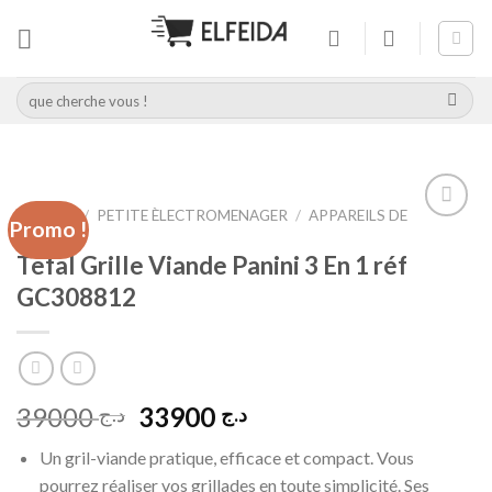
Skip
to
content
Recherche
pour :
ACCUEIL
/
PETITE ÈLECTROMENAGER
/
APPAREILS DE
Promo !
CUISSON
Add to
wishlist
Tefal Grille Viande Panini 3 En 1 réf
GC308812
Le
Le
39000
33900
د.ج
د.ج
prix
prix
Un gril-viande pratique, efficace et compact. Vous
initial
actuel
pourrez réaliser vos grillades en toute simplicité. Ses