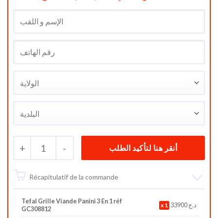
+
1
-
Récapitulatif de la commande
Tefal Grille Viande Panini 3 En 1 réf
1
33900
د.ج
GC308812