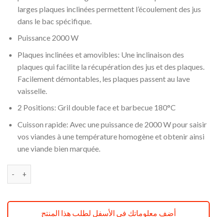
était :
est :
larges plaques inclinées permettent l’écoulement des jus
د.ج 33900.
د.ج 39000.
dans le bac spécifique.
Puissance 2000 W
Plaques inclinées et amovibles: Une inclinaison des
plaques qui facilite la récupération des jus et des plaques.
Facilement démontables, les plaques passent au lave
vaisselle.
2 Positions: Gril double face et barbecue 180°C
Cuisson rapide: Avec une puissance de 2000 W pour saisir
vos viandes à une température homogène et obtenir ainsi
une viande bien marquée.
quantité de Tefal Grille Viande Panini 3 En 1 réf GC308812
أضف معلوماتك في الأسفل لطلب هذا المنتج