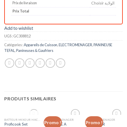
Choisir الولاية
Prix de livraison
Prix Total
Add to wishlist
UGS :
GC308812
Catégories :
Appareils de Cuisson
,
ELECTROMENAGER
,
PANINEUSE
TEFAL
,
Panineuses & Gaufriers
PRODUITS SIMILAIRES
RUPTURE DE
BATTEUR MIXEUR HACHOIR
ELECTROMENAGER
ELECTROMENAGER
Promo !
Promo !
Add to
Add to
Add to
Proficook Set
MACHINE A
KARCHER
wishlist
wishlist
wishlist
STOCK