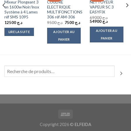
Mixeur Plongeant 3
COUDRE
NETTOYEUR
en 1600w Noir/Inox
ELECTRIQUE
VAPEUR SC 3
e
rix
Système à 4 Lames
MULTIFONCTIONS
EASYFIX
ctuel
réf SMS 1095
306 réf AM-306
69000
د.ج
t :
Le
Le
54900
د.ج
Le
Le
د.ج 9500.
12500
د.ج
9500
د.ج
7500
د.ج
prix
prix
prix
prix
initial
actuel
initial
actuel
AJOUTER AU
LIRE LA SUITE
AJOUTER AU
était :
est :
était :
est :
د.ج 54900.
د.ج 69000.
د.ج 7500.
د.ج 9500.
PANIER
PANIER
Copyright 2026 ©
ELFEIDA