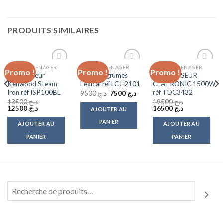
PRODUITS SIMILAIRES
ELECTROMENAGER
ELECTROMENAGER
ELECTROMENAGER
Promo !
Promo !
Promo !
Add to
Add to
Add to
Fer à Vapeur
Presse Agrumes
DEFROISSEUR
wishlist
wishlist
wishlist
Kenwood Steam
Lexical réf LCJ-2101
CLATRONIC 1500W
Iron réf ISP100BL
réf TDC3432
Le
Le
9500
د.ج
7500
د.ج
prix
prix
13500
د.ج
19500
د.ج
initial
actuel
Le
Le
Le
Le
12500
د.ج
16500
د.ج
AJOUTER AU
était :
est :
prix
prix
prix
prix
د.ج 7500.
د.ج 9500.
initial
actuel
initial
actuel
PANIER
AJOUTER AU
AJOUTER AU
était :
est :
était :
est :
د.ج 16500.
د.ج 19500.
د.ج 12500.
د.ج 13500.
PANIER
PANIER