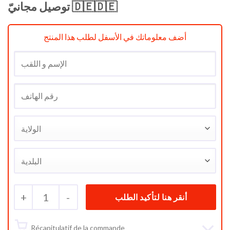
د.ج 12500.
د.ج 14500.
توصيل مجانيّ 🇩🇪🇩🇪
أضف معلوماتك في الأسفل لطلب هذا المنتج
+
1
-
Récapitulatif de la commande