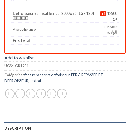
Defroisseur vertical lexical 2000w réf LGR 1201
1
12500
🇩🇪🇩🇪
د.ج
Choisir
Prix de livraison
الولاية
Prix Total
Add to wishlist
UGS :
LGR1201
Catégories :
fer a repasser et defroisseur
,
FER A REPASSER ET
DEFROISSEUR
,
Lexical
DESCRIPTION