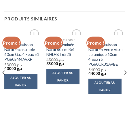
PRODUITS SIMILAIRES
NARDI
HOTTES DE CUISINE
NARDI
Promo !
Promo !
Promo !
Add to
Add to
Add to
Table de cuisson
Hotte cheminée
Table de cuisson
wishlist
wishlist
wishlist
Nardi Encastrable
Nardi 60 cm Réf
Nardi En Verre Vitro
60cm Gaz 4 Feux réf
NHD-BT652S
ceramique 60cm
PG60SM4AVXF
4feux réf
45000
د.ج
Le
Le
35000
د.ج
PG60CR31AVBE
53000
د.ج
prix
prix
Le
Le
43000
د.ج
54000
د.ج
initial
actuel
prix
prix
AJOUTER AU
Le
Le
44000
د.ج
était :
est :
initial
actuel
prix
prix
AJOUTER AU
د.ج 35000.
د.ج 45000.
était :
est :
PANIER
initial
actuel
AJOUTER AU
د.ج 43000.
د.ج 53000.
était :
est :
PANIER
د.ج 44000.
د.ج 54000.
PANIER