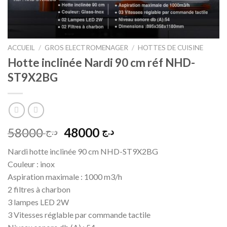
ACCUEIL
/
GROS ELECTROMENAGER
/
HOTTES DE CUISINE
Hotte inclinée Nardi 90 cm réf NHD-
ST9X2BG
Le
Le
58000
48000
د.ج
د.ج
prix
prix
Nardi hotte inclinée 90 cm NHD-ST9X2BG
initial
actuel
Couleur : inox
était :
est :
Aspiration maximale : 1000 m3/h
د.ج 48000.
د.ج 58000.
2 filtres à charbon
3 lampes LED 2W
3 Vitesses réglable par commande tactile