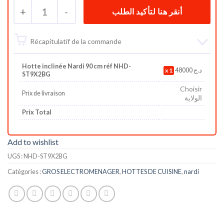
+
1
-
Récapitulatif de la commande
Hotte inclinée Nardi 90 cm réf NHD-
1
48000
د.ج
ST9X2BG
Choisir
Prix de livraison
الولاية
Prix Total
Add to wishlist
UGS :
NHD-ST9X2BG
Catégories :
GROS ELECTROMENAGER
,
HOTTES DE CUISINE
,
nardi