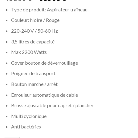
prix
prix
Type de produit: Aspirateur traîneau.
initial
actuel
était :
est :
Couleur: Noire / Rouge
د.ج 38500.
د.ج 48800.
220-240 V / 50-60 Hz
3,5 litres de capacité
Max 2200 Watts
Cover bouton de déverrouillage
Poignée de transport
Bouton marche / arrêt
Enrouleur automatique de cable
Brosse ajustable pour capret / plancher
Multi cyclonique
Anti bactéries