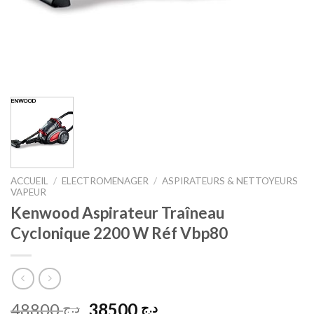
ACCUEIL
/
ELECTROMENAGER
/
ASPIRATEURS & NETTOYEURS
VAPEUR
Kenwood Aspirateur Traîneau
Cyclonique 2200 W Réf Vbp80
Le
Le
48800
38500
د.ج
د.ج