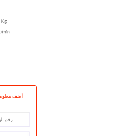
actuel
est :
د.ج 64000.
د.ج 74000.
 Kg
r/min
al 10.5Kg Condor Luca Blanc réf WAF-XU441L2W
أضف معلوما