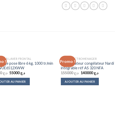
INE À LAVER FRONTAL
GROS ELECTROMENAGER
o !
Promo !
Add to
Ad
linge pose libre 6 kg, 1000 tr/min
Réfrigérateur congélateur Nardi
wishlist
wis
 WUE6512XWW
intégrable réf AS 320 NFA
Le
Le
Le
Le
65000
د.ج
55000
د.ج
155000
د.ج
140000
د.ج
prix
prix
prix
prix
initial
actuel
initial
actuel
OUTER AU PANIER
AJOUTER AU PANIER
était :
est :
était :
est :
د.ج 155000.
د.ج 55000.
د.ج 65000.