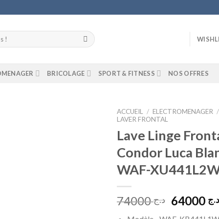
WISHL
ROMENAGER
BRICOLAGE
SPORT & FITNESS
NOS OFFRES
ACCUEIL
/
ELECTROMENAGER
LAVER FRONTAL
Lave Linge Front
Add to
wishlist
Condor Luca Blan
WAF-XU441L2
Le
74000
64000
.ج
د.ج
prix
Modèle WAF-KB441L1