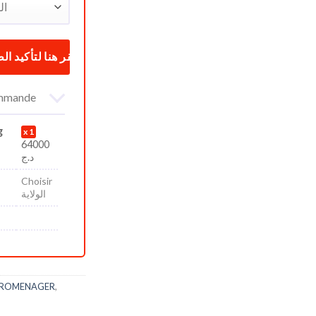
commande
g
1
64000
د.ج
Choisir
الولاية
TROMENAGER
,