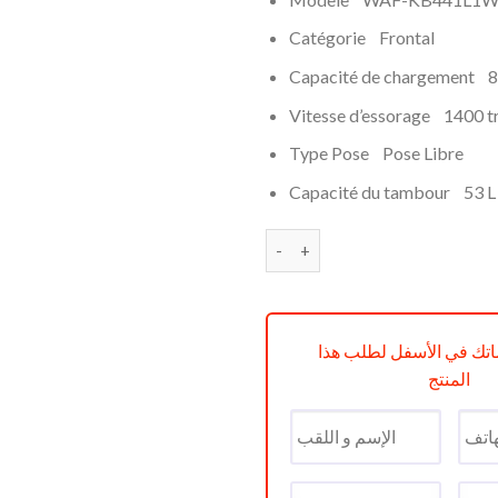
initial
était :
Catégorie Frontal
Capacité de chargement 8
Vitesse d’essorage 1400 t
Type Pose Pose Libre
Capacité du tambour 53 L
quantité de Lave Linge Front
تك في الأسفل لطلب هذا
المنتج