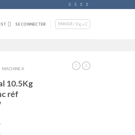
PANIER /
0
د.ج
IST
SE CONNECTER
/
MACHINE À
al 10.5Kg
c réf
W
Le
د
prix
W