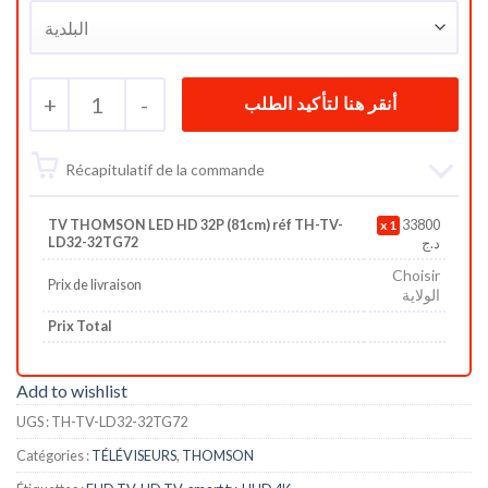
+
1
-
Récapitulatif de la commande
TV THOMSON LED HD 32P (81cm) réf TH-TV-
1
33800
LD32-32TG72
د.ج
Choisir
Prix de livraison
الولاية
Prix Total
Add to wishlist
UGS :
TH-TV-LD32-32TG72
Catégories :
TÉLÉVISEURS
,
THOMSON