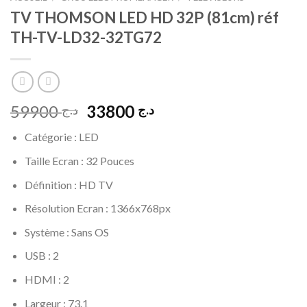
TV THOMSON LED HD 32P (81cm) réf
TH-TV-LD32-32TG72
Le
Le
59900
33800
د.ج
د.ج
prix
prix
Catégorie : LED
initial
actuel
était :
est :
Taille Ecran : 32 Pouces
د.ج 33800.
د.ج 59900.
Définition : HD TV
Résolution Ecran : 1366x768px
Système : Sans OS
USB : 2
HDMI : 2
Largeur : 73.1