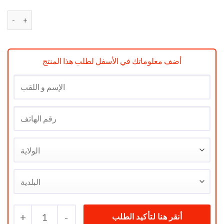
quantité de TV THOMSON Smart 4K UHD 50P (127cm) réf TH
أضف معلوماتك في الأسفل لطلب هذا المنتج
+
1
-