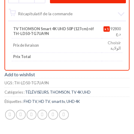
Récapitulatif de la commande
TV THOMSON Smart 4K UHD 50P (127cm) réf
1
92800
TH-LD50-TG7UA9N
د.ج
Choisir
Prix de livraison
الولاية
Prix Total
Add to wishlist
UGS :
TH-LD50-TG7UA9N
Catégories :
TÉLÉVISEURS
,
THOMSON
,
TV 4K UHD
Étiquettes :
FHD TV
,
HD TV
,
smart tv
,
UHD 4K