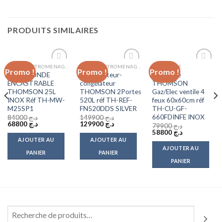
PRODUITS SIMILAIRES
GROS ELECTROMENAGER
GROS ELECTROMENAGER
CUISINIÈRE
Promo !
Promo !
Promo !
Add to
Add to
Add to
MICRO ONDE
Réfrigérateur-
Cuisinière
wishlist
wishlist
wishlist
ENCASTRABLE
congélateur
THOMSON
THOMSON 25L
THOMSON 2Portes
Gaz/Elec ventile 4
INOX Réf TH-MW-
520L réf TH-REF-
feux 60x60cm réf
M25SP1
FN520DDS SILVER
TH-CU-GF-
660FDINFE INOX
84000
د.ج
149900
د.ج
Le
Le
Le
Le
68800
د.ج
129900
د.ج
79900
د.ج
prix
prix
prix
prix
Le
Le
58800
د.ج
initial
actuel
initial
actuel
prix
prix
AJOUTER AU
AJOUTER AU
était :
est :
était :
est :
initial
actuel
AJOUTER AU
د.ج 129900.
د.ج 149900.
د.ج 68800.
د.ج 84000.
était :
est :
PANIER
PANIER
د.ج 58800.
د.ج 79900.
PANIER