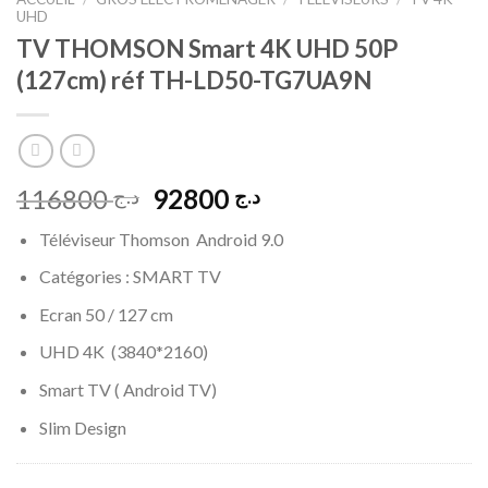
UHD
TV THOMSON Smart 4K UHD 50P
(127cm) réf TH-LD50-TG7UA9N
Le
Le
116800
92800
د.ج
د.ج
prix
prix
Téléviseur Thomson Android 9.0
initial
actuel
était :
est :
Catégories : SMART TV
د.ج 92800.
د.ج 116800.
Ecran 50 / 127 cm
UHD 4K (3840*2160)
Smart TV ( Android TV)
Slim Design