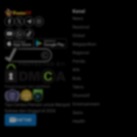
Kanal
News
Nasional
Global
Megapolitan
Regional
Pemilu
IKN
Bola
Penghargaan dan sertifikat:
Tekno
Otomotif
Entertainment
Tips Cerdas Pemain untuk Menjadi
Sukses dan Unggul di 2026
Sains
DAFTAR
Health