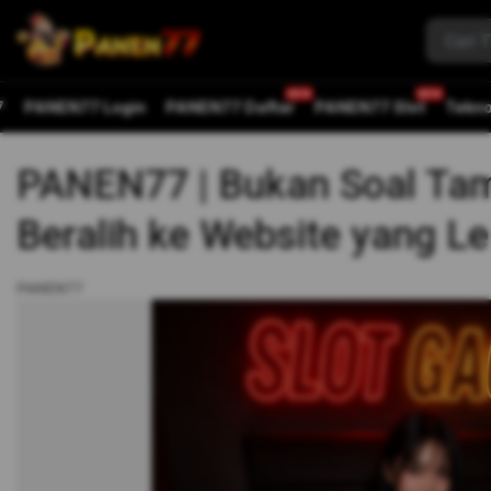
7
PANEN77 Login
PANEN77 Daftar
PANEN77 Slot
Tekn
PANEN77 | Bukan Soal Tam
Beralih ke Website yang Le
PANEN77