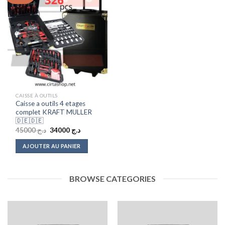
CAISSE À OUTILS
Caisse a outils 4 etages
complet KRAFT MULLER
🇩🇪🇩🇪
Le
Le
45000
د.ج
34000
د.ج
prix
prix
initial
actuel
AJOUTER AU PANIER
était :
est :
د.ج 34000.
د.ج 45000.
BROWSE CATEGORIES