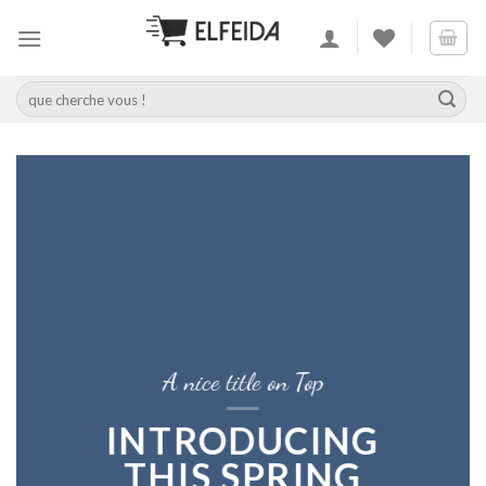
Skip
to
content
Recherche
pour :
A nice title on Top
INTRODUCING
THIS SPRING