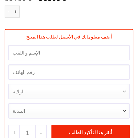
prix
prix
quantité de Machine à café filtre Années 50 /1.4L BLANCHE
initial
actuel
était :
est :
د.ج 50800.
د.ج 68900.
أضف معلوماتك في الأسفل لطلب هذا المنتج
+
1
-