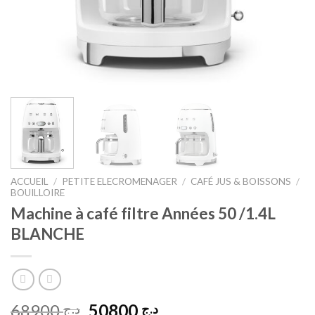
ACCUEIL
/
PETITE ELECROMENAGER
/
CAFÉ JUS & BOISSONS
/
BOUILLOIRE
Machine à café filtre Années 50 /1.4L
BLANCHE
Le
Le
68900
50800
د.ج
د.ج