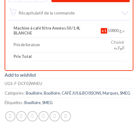
Récapitulatif de la commande
Machine à café filtre Années 50 /1.4L
1
50800
د.ج
BLANCHE
Choisir
Prix de livraison
الولاية
Prix Total
Add to wishlist
UGS :
F-DCF02WHEU
Catégories :
Bouilloire
,
Bouilloire
,
CAFÉ JUS & BOISSONS
,
Marques
,
SMEG
Étiquettes :
Bouilloire
,
SMEG