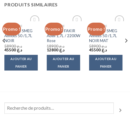
PRODUITS SIMILAIRES
BOUILLOIRE
BOUILLOIRE
BOUILLOIRE
Promo !
Promo !
Promo !
Add to
Add to
Add to
Bouilloire SMEG
Bouilloire FAKIR
Bouilloire SMEG
wishlist
wishlist
wishlist
Années 50 /1,7L
Adell 1,7L / 2200W
Années 50 /1,7L
NOIR
Rose
NOIR MAT
58900
د.ج
18900
د.ج
58900
د.ج
Le
Le
Le
Le
Le
Le
45500
د.ج
12800
د.ج
45500
د.ج
prix
prix
prix
prix
prix
prix
initial
actuel
initial
actuel
initial
actuel
AJOUTER AU
AJOUTER AU
AJOUTER AU
était :
est :
était :
est :
était :
est :
د.ج 45500.
د.ج 58900.
د.ج 12800.
د.ج 18900.
د.ج 45500.
د.ج 58900.
PANIER
PANIER
PANIER